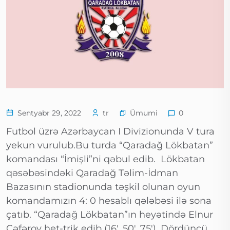
Ümumi
Sentyabr 29, 2022
tr
0
Futbol üzrə Azərbaycan I Divizionunda V tura
yekun vurulub.Bu turda “Qaradağ Lökbatan”
komandası “İmişli”ni qəbul edib. Lökbatan
qəsəbəsindəki Qaradağ Təlim-İdman
Bazasının stadionunda təşkil olunan oyun
komandamızın 4: 0 hesablı qələbəsi ilə sona
çatıb. “Qaradağ Lökbatan”ın heyətində Elnur
Cəfərov het-trik edib (16′, 50′, 75′). Dördüncü