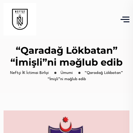
“Qaradağ Lökbatan”
“İmişli”ni məğlub edib
Neftçi İK İctimai Birliyi
Ümumi
“Qaradağ Lökbatan”
“İmişli”ni məğlub edib