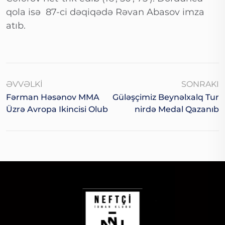
qola isə 87-ci dəqiqədə Rəvan Abasov imza
atıb.
ƏVVƏLKI
SONRAKI
Fərman Həsənov MMA
Güləşçimiz Beynəlxalq Tur
Üzrə Avropa Ikincisi Olub
Nirdə Medal Qazanıb