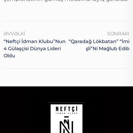
ƏVVƏLKI
SONRAKI
“Neftçi İdman Klubu”nun
“Qaradağ Lökbatan” “İmi
4 Güləşçisi Dünya Lideri
Şli”ni Məğlub Edib
Oldu