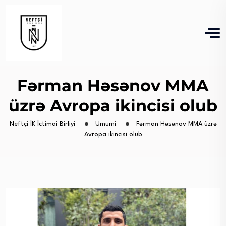
Fərman Həsənov MMA
üzrə Avropa ikincisi olub
Neftçi İK İctimai Birliyi
Ümumi
Fərman Həsənov MMA üzrə
Avropa ikincisi olub