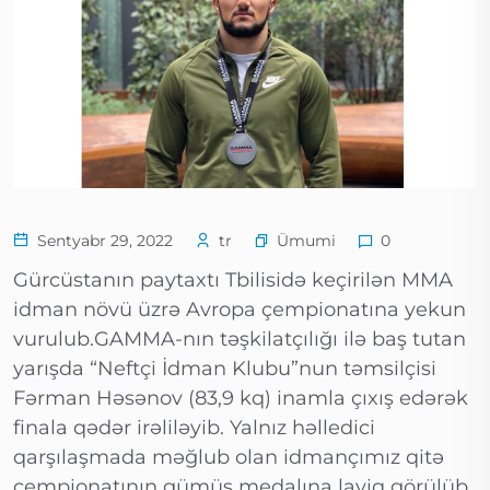
Ümumi
Sentyabr 29, 2022
tr
0
Gürcüstanın paytaxtı Tbilisidə keçirilən MMA
idman növü üzrə Avropa çempionatına yekun
vurulub.GAMMA-nın təşkilatçılığı ilə baş tutan
yarışda “Neftçi İdman Klubu”nun təmsilçisi
Fərman Həsənov (83,9 kq) inamla çıxış edərək
finala qədər irəliləyib. Yalnız həlledici
qarşılaşmada məğlub olan idmançımız qitə
çempionatının gümüş medalına layiq görülüb.