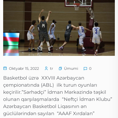
Ümumi
Oktyabr 15, 2022
tr
0
Basketbol üzrə XXVIII Azərbaycan
çempionatında (ABL) ilk turun oyunları
keçirilir.”Sərhədçi” İdman Mərkəzində təşkil
olunan qarşılaşmalarda “Neftçi İdman Klubu”
Azərbaycan Basketbol Liqasının ən
güclülərindən sayılan “AAAF Xırdalan”