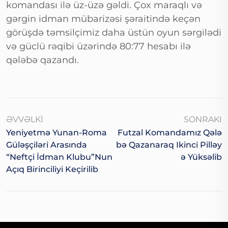
komandası ilə üz-üzə gəldi. Çox maraqlı və
gərgin idman mübarizəsi şəraitində keçən
görüşdə təmsilçimiz daha üstün oyun sərgilədi
və güclü rəqibi üzərində 80:77 hesabı ilə
qələbə qazandı.
ƏVVƏLKI
SONRAKI
Yeniyetmə Yunan-Roma
Futzal Komandamız Qələ
Güləşçiləri Arasında
Bə Qazanaraq Ikinci Pilləy
“Neftçi İdman Klubu”nun
Ə Yüksəlib
Açıq Birinciliyi Keçirilib