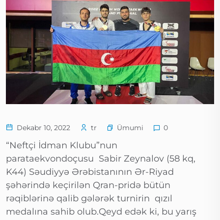
Ümumi
Dekabr 10, 2022
tr
0
“Neftçi İdman Klubu”nun
parataekvondoçusu Sabir Zeynalov (58 kq,
K44) Səudiyyə Ərəbistanının Ər-Riyad
şəhərində keçirilən Qran-pridə bütün
rəqiblərinə qalib gələrək turnirin qızıl
medalına sahib olub.Qeyd edək ki, bu yarış