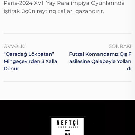
Paris-2024 XVII Yay Paralimpiya Oyunlarında
iştirak üçün reytinq xalları qazandırır.
ƏVVƏLKI
SONRAKI
“Qaradağ Lökbatan”
Futzal Komandamız Qış F
Mingəçevirdən 3 Xalla
Asiləsinə Qələbəylə Yollan
Dönür
Dı