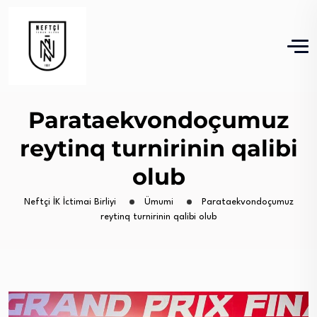
Parataekvondoçumuz
reytinq turnirinin qalibi
olub
Neftçi İK İctimai Birliyi
Ümumi
Parataekvondoçumuz
reytinq turnirinin qalibi olub