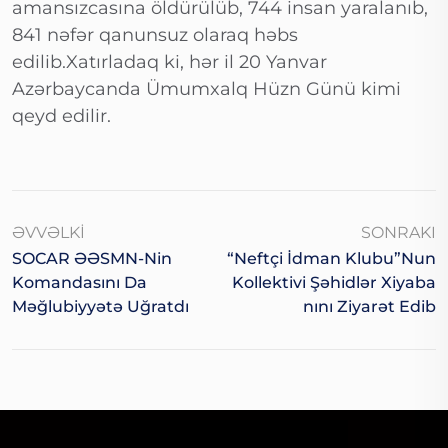
amansızcasına öldürülüb, 744 insan yaralanıb,
841 nəfər qanunsuz olaraq həbs
edilib.Xatırladaq ki, hər il 20 Yanvar
Azərbaycanda Ümumxalq Hüzn Günü kimi
qeyd edilir.
ƏVVƏLKI
SONRAKI
SOCAR ƏƏSMN-Nin
“Neftçi İdman Klubu”nun
Komandasını Da
Kollektivi Şəhidlər Xiyaba
Məğlubiyyətə Uğratdı
Nını Ziyarət Edib