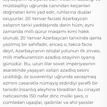
müstəqilliyi uğrunda canından keçənləri
doğmaları kimi yad edir, ruhlarına dualar
oxuyurlar. 20 Yanvar faciəsi Azərbaycan
xalqının tarixi yaddaşında dərin hüzn, eyni
zamanda milli qürur məqamı kimi həkk
olunub. 20 Yanvar Azərbaycan tarixində qanla
yazılmış bir səhifədir, ancaq o, təkcə faciə
deyil, Azərbaycanın istiqlal yolunun ilk zirvəsi,
milli məfkurəmizin azadlıq istəyinin oyanış
günüdür. Bu, uzun illər sovet imperiyasının
əsarətində yaşayan xalqın azadlıq səsini
ucaltdığı, öz suverenliyi uğrunda savaşmaq
əzmini cəsarətlə nümayiş etdirdiyi şərəfli bir
tarixdir.İnsanlıq əleyhinə törədilən bu cinayət
nəticəsində 150 nəfər dinc mülki şəxs, o
cümlədən uşaqlar, qadınlar və ahıl şəxslər