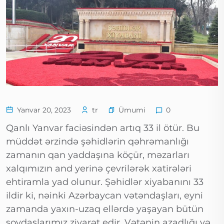
Ümumi
Yanvar 20, 2023
tr
0
Qanlı Yanvar faciəsindən artıq 33 il ötür. Bu
müddət ərzində şəhidlərin qəhrəmanlığı
zamanın qan yaddaşına köçür, məzarları
xalqımızın and yerinə çevrilərək xatirələri
ehtiramla yad olunur. Şəhidlər xiyabanını 33
ildir ki, nəinki Azərbaycan vətəndaşları, eyni
zamanda yaxın-uzaq ellərdə yaşayan bütün
soydaşlarımız ziyarət edir. Vətənin azadlığı və