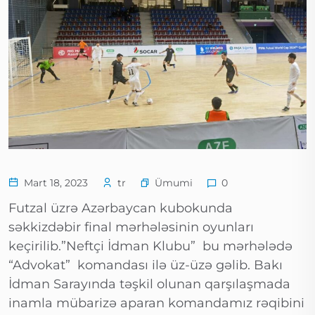
Ümumi
Mart 18, 2023
tr
0
Futzal üzrə Azərbaycan kubokunda
səkkizdəbir final mərhələsinin oyunları
keçirilib.”Neftçi İdman Klubu” bu mərhələdə
“Advokat” komandası ilə üz-üzə gəlib. Bakı
İdman Sarayında təşkil olunan qarşılaşmada
inamla mübarizə aparan komandamız rəqibini