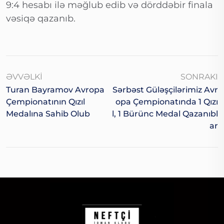
9:4 hesabı ilə məğlub edib və dörddəbir finala
vəsiqə qazanıb.
ƏVVƏLKI
SONRAKI
Turan Bayramov Avropa
Sərbəst Güləşçilərimiz Avr
Çempionatının Qızıl
Opa Çempionatında 1 Qızı
Medalına Sahib Olub
L, 1 Bürünc Medal Qazanıbl
Ar