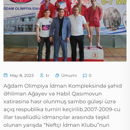
Ümumi
May 8, 2023
tr
0
Ağdam Olimpiya İdman Kompleksində şəhid
Əhliman Ağayev və Habil Qasımovun
xatirəsinə həsr olunmuş sambo güləşi üzrə
açıq respublika turniri keçirilib.2007-2009-cu
illər təvəllüdlü idmançılar arasında təşkil
olunan yarışda “Neftçi İdman Klubu”nun