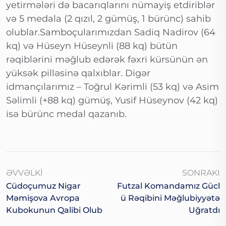
yetirmələri də bacarıqlarını nümayiş etdiriblər
və 5 medala (2 qızıl, 2 gümüş, 1 bürünc) sahib
olublar.Samboçularımızdan Sadiq Nadirov (64
kq) və Hüseyn Hüseynli (88 kq) bütün
rəqiblərini məğlub edərək fəxri kürsünün ən
yüksək pilləsinə qalxıblar. Digər
idmançılarımız – Toğrul Kərimli (53 kq) və Asim
Səlimli (+88 kq) gümüş, Yusif Hüseynov (42 kq)
isə bürünc medal qazanıb.
ƏVVƏLKI
SONRAKI
Cüdoçumuz Nigar
Futzal Komandamız Gücl
Məmişova Avropa
Ü Rəqibini Məğlubiyyətə
Kubokunun Qalibi Olub
Uğratdı