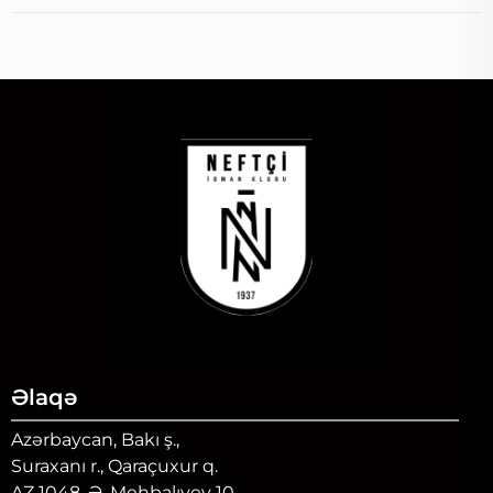
Əlaqə
Azərbaycan, Bakı ş.,
Suraxanı r., Qaraçuxur q.
AZ 1048, Ə. Mehbalıyev 10