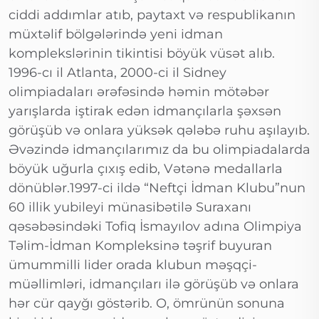
ciddi addımlar atıb, paytaxt və respublikanın
müxtəlif bölgələrində yeni idman
komplekslərinin tikintisi böyük vüsət alıb.
1996-cı il Atlanta, 2000-ci il Sidney
olimpiadaları ərəfəsində həmin mötəbər
yarışlarda iştirak edən idmançılarla şəxsən
görüşüb və onlara yüksək qələbə ruhu aşılayıb.
Əvəzində idmançılarımız da bu olimpiadalarda
böyük uğurla çıxış edib, Vətənə medallarla
dönüblər.1997-ci ildə “Neftçi İdman Klubu”nun
60 illik yubileyi münasibətilə Suraxanı
qəsəbəsindəki Tofiq İsmayılov adına Olimpiya
Təlim-İdman Kompleksinə təşrif buyuran
ümummilli lider orada klubun məşqçi-
müəllimləri, idmançıları ilə görüşüb və onlara
hər cür qayğı göstərib. O, ömrünün sonuna