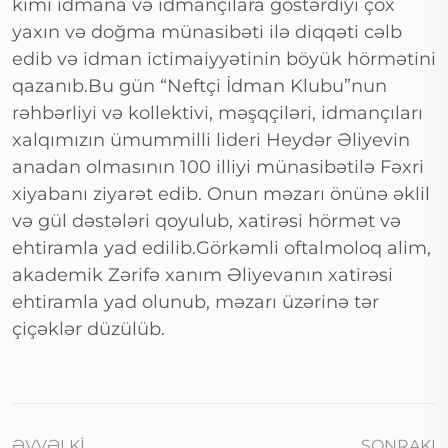
kimi idmana və idmançılara göstərdiyi çox
yaxın və doğma münasibəti ilə diqqəti cəlb
edib və idman ictimaiyyətinin böyük hörmətini
qazanıb.Bu gün “Neftçi İdman Klubu”nun
rəhbərliyi və kollektivi, məşqçiləri, idmançıları
xalqımızın ümummilli lideri Heydər Əliyevin
anadan olmasının 100 illiyi münasibətilə Fəxri
xiyabanı ziyarət edib. Onun məzarı önünə əklil
və gül dəstələri qoyulub, xatirəsi hörmət və
ehtiramla yad edilib.Görkəmli oftalmoloq alim,
akademik Zərifə xanım Əliyevanın xatirəsi
ehtiramla yad olunub, məzarı üzərinə tər
çiçəklər düzülüb.
ƏVVƏLKI
SONRAKI