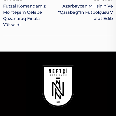
Futzal Komandamız
Azərbaycan Millisinin Və
Möhtəşəm Qələbə
“Qarabağ”ın Futbolçusu V
Qazanaraq Finala
Əfat Edib
Yüksəldi