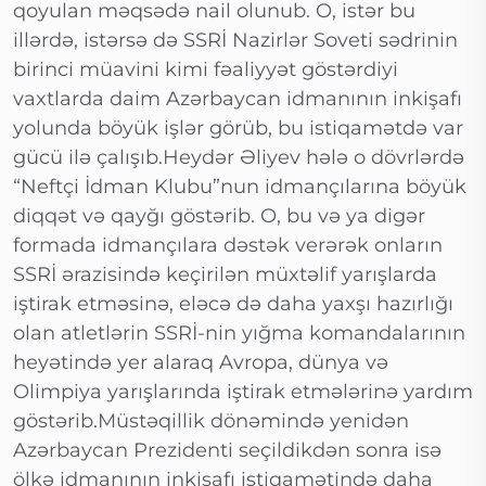
qoyulan məqsədə nail olunub. O, istər bu
illərdə, istərsə də SSRİ Nazirlər Soveti sədrinin
birinci müavini kimi fəaliyyət göstərdiyi
vaxtlarda daim Azərbaycan idmanının inkişafı
yolunda böyük işlər görüb, bu istiqamətdə var
gücü ilə çalışıb.Heydər Əliyev hələ o dövrlərdə
“Neftçi İdman Klubu”nun idmançılarına böyük
diqqət və qayğı göstərib. O, bu və ya digər
formada idmançılara dəstək verərək onların
SSRİ ərazisində keçirilən müxtəlif yarışlarda
iştirak etməsinə, eləcə də daha yaxşı hazırlığı
olan atletlərin SSRİ-nin yığma komandalarının
heyətində yer alaraq Avropa, dünya və
Olimpiya yarışlarında iştirak etmələrinə yardım
göstərib.Müstəqillik dönəmində yenidən
Azərbaycan Prezidenti seçildikdən sonra isə
ölkə idmanının inkişafı istiqamətində daha