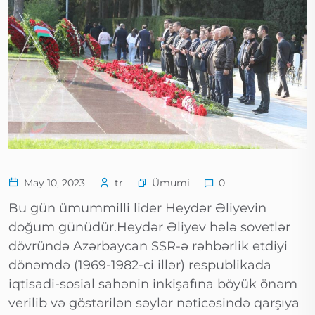
Ümumi
May 10, 2023
tr
0
Bu gün ümummilli lider Heydər Əliyevin
doğum günüdür.Heydər Əliyev hələ sovetlər
dövründə Azərbaycan SSR-ə rəhbərlik etdiyi
dönəmdə (1969-1982-ci illər) respublikada
iqtisadi-sosial sahənin inkişafına böyük önəm
verilib və göstərilən səylər nəticəsində qarşıya