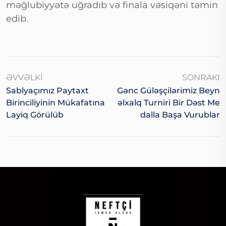
məğlubiyyətə uğradıb və finala vəsiqəni təmin
edib.
ƏVVƏLKI
SONRAKI
Sablyaçımız Paytaxt
Gənc Güləşçilərimiz Beyn
Birinciliyinin Mükafatına
Əlxalq Turniri Bir Dəst Me
Layiq Görülüb
Dalla Başa Vurublar