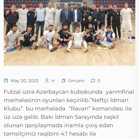
Ümumi
May 20, 2023
tr
0
Futzal üzrə Azərbaycan kubokunda yarımfinal
mərhələsinin oyunları keçirilib.”Neftçi İdman
Klubu” bu mərhələdə “Rəvan” komandası ilə
üz-üzə gəlib. Bakı İdman Sarayında təşkil
olunan qarşılaşmada inamla çıxış edən
təmsilçimiz rəqibini 4:1 hesabı ilə