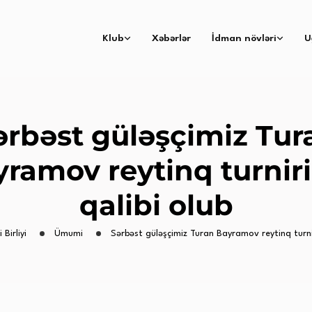
Klub
Xəbərlər
İdman növləri
U
ərbəst güləşçimiz Tur
ramov reytinq turnir
qalibi olub
 Birliyi
Ümumi
Sərbəst güləşçimiz Turan Bayramov reytinq turnir