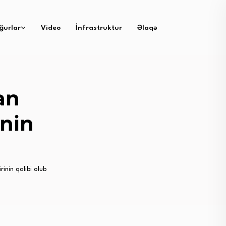
ğurlar
Video
İnfrastruktur
Əlaqə
an
inin
inin qalibi olub