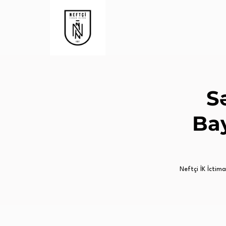
S
Bay
Neftçi İK İctimai