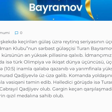
mumi
0
Bişkekdə keçirilən güləş üzrə reytinq seriyasının 
İdman Klubu”nun sərbəst güləşçisi Turan Bayramov
 kürsünün ən yüksək pilləsinə qalxıb. İdmançımız 
alda isə türk Olimpiya və ikiqat dünya üçüncüsü,
 (10:5) inamla qələbə qazanıb və yarımfinala yük
urad Qadjiyevlə üz-üzə gəlib. Komanda yoldaşını
la vəsiqəni təmin edib. Həlledici görüşdə isə Tur
əbrayıl Qadjiyev olub. Gərgin keçən qarşılaşmadan
rin qızıl medalına sahib olub.