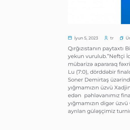
Ü
İyun 5, 2023
tr
Qırğızıstanın paytaxtı 
yekun vurulub.”Neftçi 
mübarizə apararaq fəxri
Lu (7:0), dörddəbir fin
Soner Demirtaş üzərində
yığmamızın üzvü Xadjim
edən pəhləvanımız fina
yığmamızın digər üzvü C
ayrılan güləşçimiz turni