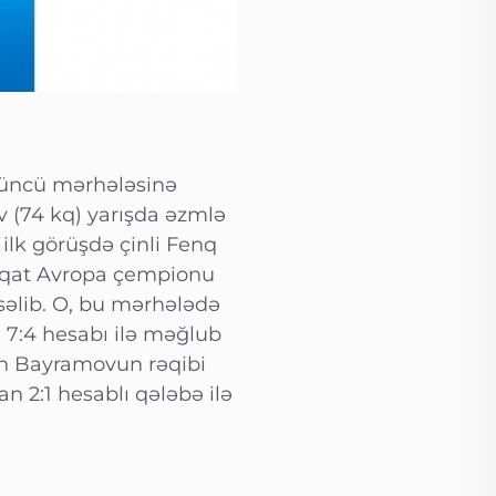
üçüncü mərhələsinə
 (74 kq) yarışda əzmlə
ilk görüşdə çinli Fenq
 üçqat Avropa çempionu
səlib. O, bu mərhələdə
 7:4 hesabı ilə məğlub
an Bayramovun rəqibi
 2:1 hesablı qələbə ilə