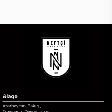
Əlaqə
Azərbaycan, Bakı ş.,
Suraxanı r., Qaraçuxur q.