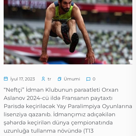
Ümumi
İyul 17, 2023
tr
0
“Neftçi” İdman Klubunun paraatleti Orxan
Aslanov 2024-cü ildə Fransanın paytaxtı
Parisdə keçiriləcək Yay Paralimpiya Oyunlarına
lisenziya qazanıb. İdmançımız adıçəkilən
şəhərdə keçirilən dünya çempionatında
uzunluğa tullanma növündə (T13