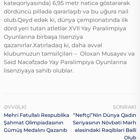
kateqoriyasında) 6,95 metr nəticə göstərərək
dördüncü pillədə qərarlaşıb və bu uğura nail
olub.Qeyd edək ki, dünya çempionatında ilk
dörd yeri tutan atletlər XVII Yay Paralimpiya
Oyunlarına birbaşa lisenziya
qazanırlar.Xatırladaq ki, daha əvvəl
klubumuzun təmsilçiləri – Oloxan Musayev və
Səid Nəcəfzadə Yay Paralimpiya Oyunlarına
lisenziyaya sahib olublar.
ƏVVƏLKI
SONRAKI
Mehri Fətullalı Respublika
“Neftçi”nin Dünya Qadın
Şahmat Olimpiadasının
Seriyasının Növbəti Mərh
Gümüş Medalını Qazanıb
Ələsindəki Rəqibləri Bəlli
Olub