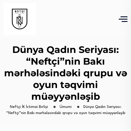
Dünya Qadın Seriyası:
“Neftçi”nin Bakı
mərhələsindəki qrupu və
oyun təqvimi
müəyyənləşib
Neftçi İK İctimai Birliyi
Ümumi
Dünya Qadın Seriyası:
“Neftçi”nin Bakı mərhələsindəki qrupu və oyun təqvimi müəyyənləşib