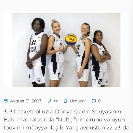
Ümumi
Avqust 21, 2023
tr
0
3×3 basketbol üzrə Dünya Qadın Seriyasının
Bakı mərhələsində “Neftçi”nin qrupu və oyun
təqvimi müəyyənləşib. Yarış avqustun 22-23-də