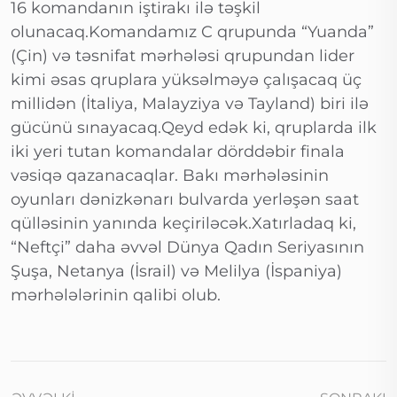
16 komandanın iştirakı ilə təşkil
olunacaq.Komandamız C qrupunda “Yuanda”
(Çin) və təsnifat mərhələsi qrupundan lider
kimi əsas qruplara yüksəlməyə çalışacaq üç
millidən (İtaliya, Malayziya və Tayland) biri ilə
gücünü sınayacaq.Qeyd edək ki, qruplarda ilk
iki yeri tutan komandalar dörddəbir finala
vəsiqə qazanacaqlar. Bakı mərhələsinin
oyunları dənizkənarı bulvarda yerləşən saat
qülləsinin yanında keçiriləcək.Xatırladaq ki,
“Neftçi” daha əvvəl Dünya Qadın Seriyasının
Şuşa, Netanya (İsrail) və Melilya (İspaniya)
mərhələlərinin qalibi olub.