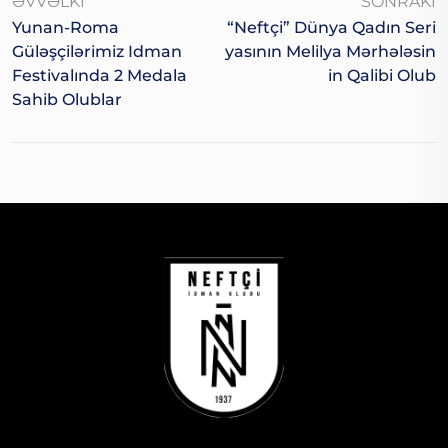
ƏVVƏLKI
SONRAKI
Yunan-Roma
“Neftçi” Dünya Qadın Seri
Güləşçilərimiz Idman
Yasının Melilya Mərhələsin
Festivalında 2 Medala
In Qalibi Olub
Sahib Olublar