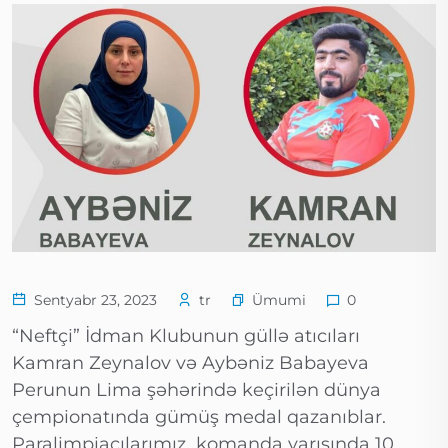
Ümumi
Sentyabr 23, 2023
tr
0
“Neftçi” İdman Klubunun güllə atıcıları
Kamran Zeynalov və Aybəniz Babayeva
Perunun Lima şəhərində keçirilən dünya
çempionatında gümüş medal qazanıblar.
Paralimpiaçılarımız komanda yarışında 10