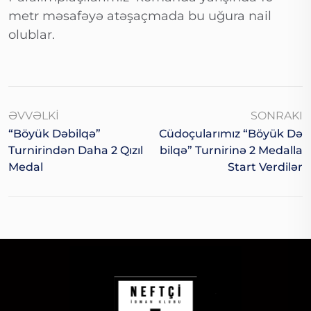
metr məsafəyə atəşaçmada bu uğura nail
olublar.
ƏVVƏLKI
SONRAKI
“Böyük Dəbilqə”
Cüdoçularımız “Böyük Də
Turnirindən Daha 2 Qızıl
Bilqə” Turnirinə 2 Medalla
Medal
Start Verdilər