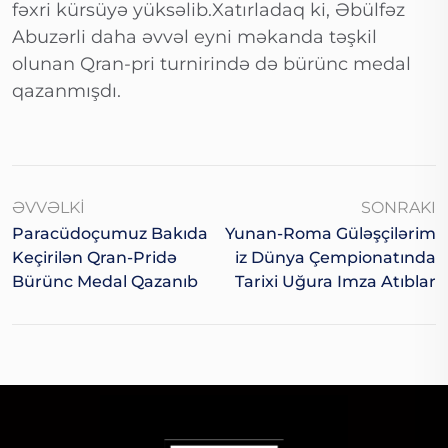
fəxri kürsüyə yüksəlib.Xatırladaq ki, Əbülfəz
Abuzərli daha əvvəl eyni məkanda təşkil
olunan Qran-pri turnirində də bürünc medal
qazanmışdı.
ƏVVƏLKI
SONRAKI
Paracüdoçumuz Bakıda
Yunan-Roma Güləşçilərim
Keçirilən Qran-Pridə
Iz Dünya Çempionatında
Bürünc Medal Qazanıb
Tarixi Uğura Imza Atıblar