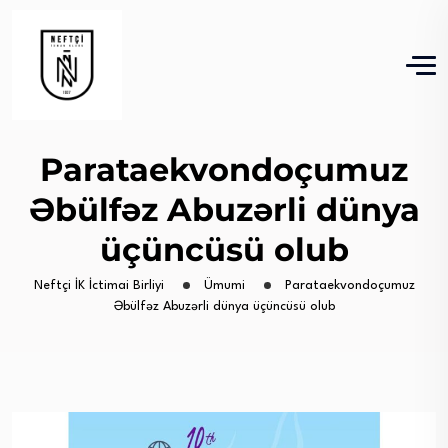
Parataekvondoçumuz
Əbülfəz Abuzərli dünya
üçüncüsü olub
Neftçi İK İctimai Birliyi
Ümumi
Parataekvondoçumuz
Əbülfəz Abuzərli dünya üçüncüsü olub