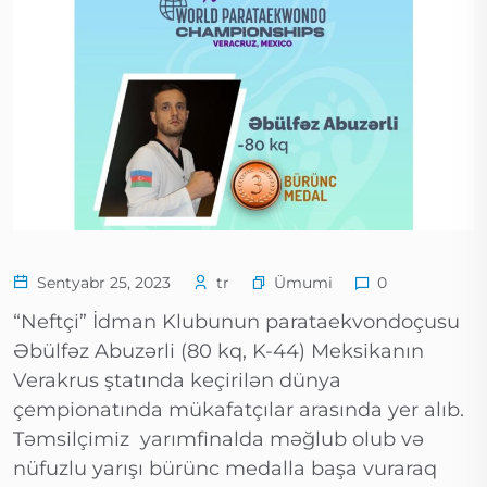
Ümumi
Sentyabr 25, 2023
tr
0
“Neftçi” İdman Klubunun parataekvondoçusu
Əbülfəz Abuzərli (80 kq, K-44) Meksikanın
Verakrus ştatında keçirilən dünya
çempionatında mükafatçılar arasında yer alıb.
Təmsilçimiz yarımfinalda məğlub olub və
nüfuzlu yarışı bürünc medalla başa vuraraq