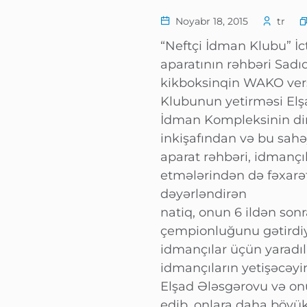
Noyabr 18, 2015
tr
“Neftçi İdman Klubu” İc
aparatının rəhbəri Sadı
kikboksinqin WAKO vers
Klubunun yetirməsi Elş
İdman Kompleksinin di
inkişafından və bu sahə
aparat rəhbəri, idmançı
etmələrindən də fəxarə
dəyərləndirən
natiq, onun 6 ildən so
çempionluğunu gətirdiy
idmançılar üçün yaradı
idmançıların yetişəcəyi
Elşad Ələsgərovu və on
edib, onlara daha böyük