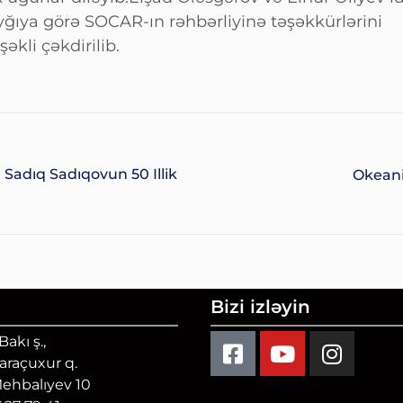
ayğıya görə SOCAR-ın rəhbərliyinə təşəkkürlərini
şəkli çəkdirilib.
 Sadıq Sadıqovun 50 Illik
Okeani
Bizi izləyin
akı ş.,
Qaraçuxur q.
Mehbalıyev 10