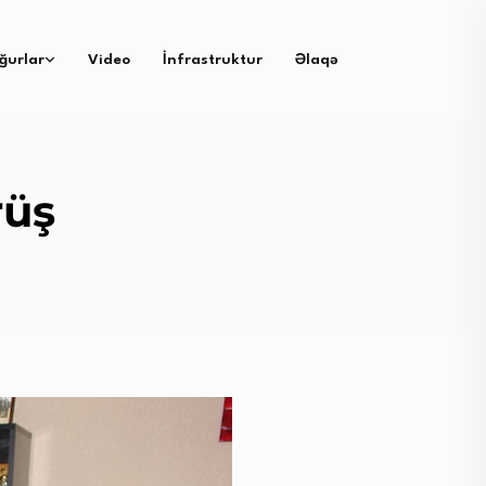
ğurlar
Video
İnfrastruktur
Əlaqə
rüş