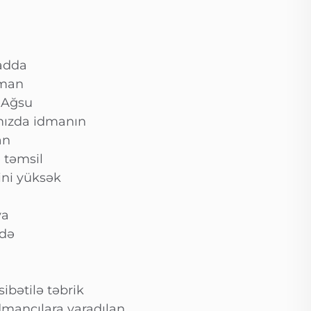
radda
dman
ə Ağsu
mızda idmanın
an
 təmsil
ini yüksək
ya
ndə
bətilə təbrik
dmançılara yaradılan