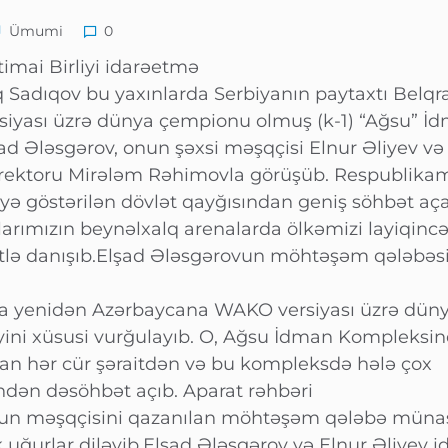
Ümumi
0
timai Birliyi idarəetmə
q Sadıqov bu yaxınlarda Serbiyanın paytaxtı Belq
iyası üzrə dünya çempionu olmuş (k-1) “Ağsu” İ
ad Ələsgərov, onun şəxsi məşqçisi Elnur Əliyev v
rektoru Mirələm Rəhimovla görüşüb. Respublika
yə göstərilən dövlət qayğısından geniş söhbət aç
larımızın beynəlxalq arenalarda ölkəmizi layiqincə
tlə danışıb.Elşad Ələsgərovun möhtəşəm qələbəs
nra yenidən Azərbaycana WAKO versiyası üzrə dün
ini xüsusi vurğulayıb. O, Ağsu İdman Kompleksi
lan hər cür şəraitdən və bu kompleksdə hələ çox
ndən dəsöhbət açıb. Aparat rəhbəri
un məşqçisini qazanılan möhtəşəm qələbə münasi
 uğurlar diləyib.Elşad Ələsgərov və Elnur Əliyev i