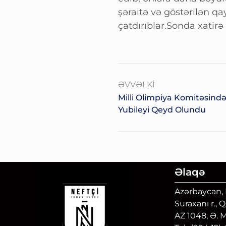
şəraitə və göstərilən q
çatdırıblar.Sonda xatirə 
ƏVVƏLKI
Milli Olimpiya Komitəsində
Yubileyi Qeyd Olundu
Əlaqə
Azərbaycan, B
Suraxanı r., 
AZ 1048, Ə. 