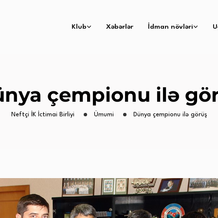
Klub
Xəbərlər
İdman növləri
U
nya çempionu ilə gö
Neftçi İK İctimai Birliyi
Ümumi
Dünya çempionu ilə görüş