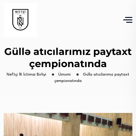
Güllə atıcılarımız paytaxt
çempionatında
Neftçi İK İctimai Birliyi
Ümumi
Güllə atıcılarımız paytaxt
çempionatında