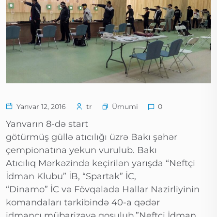
Ümumi
Yanvar 12, 2016
tr
0
Yanvarın 8-də start
götürmüş güllə atıcılığı üzrə Bakı şəhər
çempionatına yekun vurulub. Bakı
Atıcılıq Mərkəzində keçirilən yarışda “Neftçi
İdman Klubu” İB, “Spartak” İC,
“Dinamo” İC və Fövqəladə Hallar Nazirliyinin
komandaları tərkibində 40-a qədər
idmançı mübarizəyə qoşulub.”Neftçi İdman