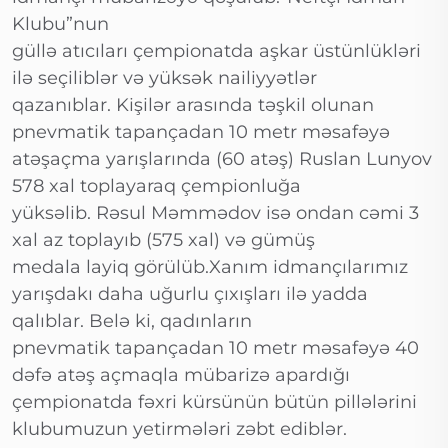
Klubu”nun
güllə atıcıları çempionatda aşkar üstünlükləri
ilə seçiliblər və yüksək nailiyyətlər
qazanıblar. Kişilər arasında təşkil olunan
pnevmatik tapançadan 10 metr məsafəyə
atəşaçma yarışlarında (60 atəş) Ruslan Lunyov
578 xal toplayaraq çempionluğa
yüksəlib. Rəsul Məmmədov isə ondan cəmi 3
xal az toplayıb (575 xal) və gümüş
medala layiq görülüb.Xanım idmançılarımız
yarışdakı daha uğurlu çıxışları ilə yadda
qalıblar. Belə ki, qadınların
pnevmatik tapançadan 10 metr məsafəyə 40
dəfə atəş açmaqla mübarizə apardığı
çempionatda fəxri kürsünün bütün pillələrini
klubumuzun yetirmələri zəbt ediblər.