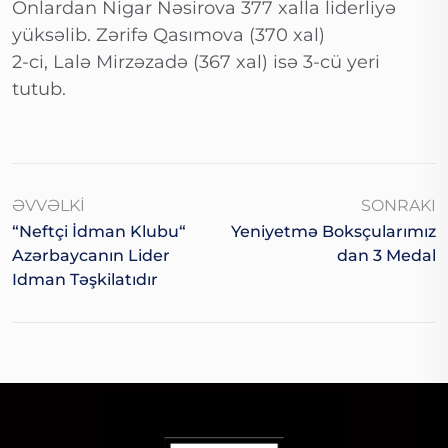
Onlardan Nigar Nəsirova 377 xalla liderliyə
yüksəlib. Zərifə Qasımova (370 xal)
2-ci, Lalə Mirzəzadə (367 xal) isə 3-cü yeri
tutub.
ƏVVƏLKI
SONRAKI
“Neftçi İdman Klubu“
Yeniyetmə Boksçularımız
Azərbaycanın Lider
Dan 3 Medal
Idman Təşkilatıdır