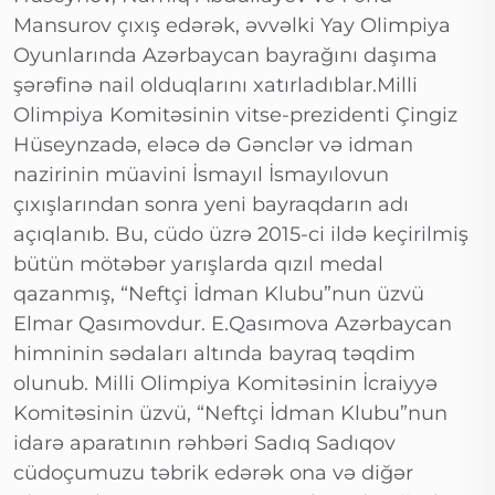
Mansurov çıxış edərək, əvvəlki Yay Olimpiya
Oyunlarında Azərbaycan bayrağını daşıma
şərəfinə nail olduqlarını xatırladıblar.Milli
Olimpiya Komitəsinin vitse-prezidenti Çingiz
Hüseynzadə, eləcə də Gənclər və idman
nazirinin müavini İsmayıl İsmayılovun
çıxışlarından sonra yeni bayraqdarın adı
açıqlanıb. Bu, cüdo üzrə 2015-ci ildə keçirilmiş
bütün mötəbər yarışlarda qızıl medal
qazanmış, “Neftçi İdman Klubu”nun üzvü
Elmar Qasımovdur. E.Qasımova Azərbaycan
himninin sədaları altında bayraq təqdim
olunub. Milli Olimpiya Komitəsinin İcraiyyə
Komitəsinin üzvü, “Neftçi İdman Klubu”nun
idarə aparatının rəhbəri Sadıq Sadıqov
cüdoçumuzu təbrik edərək ona və diğər