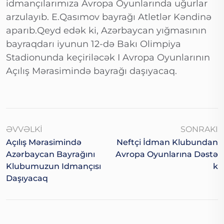
idmançılarımıza Avropa Oyunlarında uğurlar
arzulayıb. E.Qasımov bayrağı Atletlər Kəndinə
aparıb.Qeyd edək ki, Azərbaycan yığmasının
bayraqdarı iyunun 12-də Bakı Olimpiya
Stadionunda keçiriləcək I Avropa Oyunlarının
Açılış Mərasimində bayrağı daşıyacaq.
ƏVVƏLKI
SONRAKI
Açılış Mərasimində
Neftçi İdman Klubundan
Azərbaycan Bayrağını
Avropa Oyunlarına Dəstə
Klubumuzun Idmançısı
K
Daşıyacaq