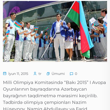
Ümumi
İyun 11, 2015
tr
0
Milli Olimpiya Komitəsində “Bakı 2015” I Avopa
Oyunlarının bayraqdarına Azərbaycan
bayrağının təqdimetmə mərasimi keçirilib.
Tədbirdə olimpiya çempionları Nazim
Hüseynov, Namiq Abdullayev və Fərid