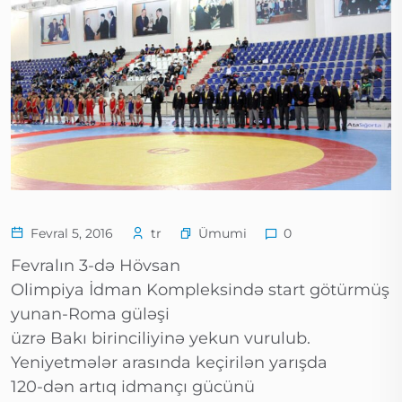
Ümumi
Fevral 5, 2016
tr
0
Fevralın 3-də Hövsan
Olimpiya İdman Kompleksində start götürmüş
yunan-Roma güləşi
üzrə Bakı birinciliyinə yekun vurulub.
Yeniyetmələr arasında keçirilən yarışda
120-dən artıq idmançı gücünü