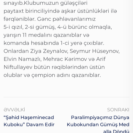
sınayıb.Klubumuzun güləşçiləri
paytaxt birinciliyində aşkar üstünlükləri ilə
fərqləniblər. Gənc pəhləvanlarımız
5-i qızıl, 2-si gümüş, 4-ü bürünc olmaqla,
yarışın 11 medalını qazanıblar və
komanda hesabında 1-ci yerə çıxıblar.
Onlardan Ziya Zeynalov, Seymur Hüseynov,
Elvin Namazlı, Mehrac Kərimov və Arif
Niftullayev bütün rəqiblərindən üstün
olublar və çempion adını qazanıblar.
ƏVVƏLKI
SONRAKI
“Şəhid Haşeminecad
Paralimpiyaçımız Dünya
Kuboku” Davam Edir
Kubokundan Gümüş Med
Alla Döndü