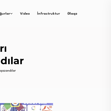
ğurlar
Video
İnfrastruktur
Əlaqə
rı
dılar
qazandılar