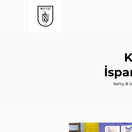
K
İspa
Neftçi İK İc