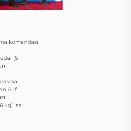
ığma komandası
edal (5
ri
ırasına
n Arif
zıl
 kq) isə