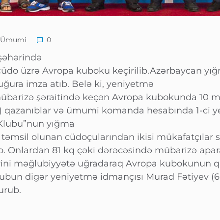
Ümumi
0
 şəhərində
cüdo üzrə Avropa kuboku keçirilib.Azərbaycan y
ğura imza atıb. Belə ki, yeniyetmə
übarizə şəraitində keçən Avropa kubokunda 10 m
nc) qazanıblar və ümumi komanda hesabında 1-ci ye
 Klubu”nun yığma
əmsil olunan cüdoçularından ikisi mükafatçılar s
 Onlardan 81 kq çəki dərəcəsində mübarizə apara
ini məğlubiyyətə uğradaraq Avropa kubokunun qı
lubun digər yeniyetmə idmançısı Murad Fətiyev (66
urub.