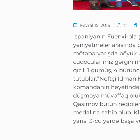
Fevral 15, 2016
tr
İspaniyanın Fuenxirola
yeniyetmələr arasında 
mötəbəryarışda böyük u
cüdoçularımız gərgin m
qızıl, 1 gümüş, 4 bürü
tutublar.”Neftçi İdman
komandanın heyətində t
düşməyə müvəffəq olub.
Qasımov bütün rəqiblər
medalına sahib olub. K
yarışı 3-cü yerdə başa v