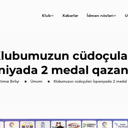
Klub
Xəbərlər
İdman növləri
U
lubumuzun cüdoçula
niyada 2 medal qazan
timai Birliyi
Ümumi
Klubumuzun cüdoçuları İspaniyada 2 medal 