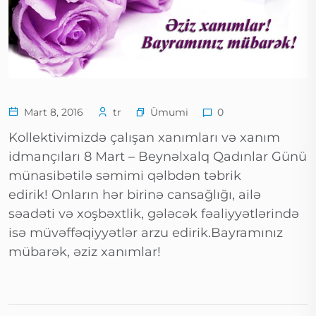
Ümumi
Mart 8, 2016
tr
0
Kollektivimizdə çalışan xanımları və xanım
idmançıları 8 Mart – Beynəlxalq Qadınlar Günü
münasibətilə səmimi qəlbdən təbrik
edirik! Onların hər birinə cansağlığı, ailə
səadəti və xoşbəxtlik, gələcək fəaliyyətlərində
isə müvəffəqiyyətlər arzu edirik.Bayramınız
mübarək, əziz xanımlar!