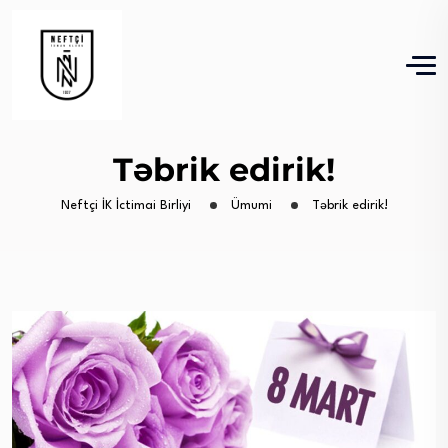
Təbrik edirik!
Neftçi İK İctimai Birliyi
Ümumi
Təbrik edirik!