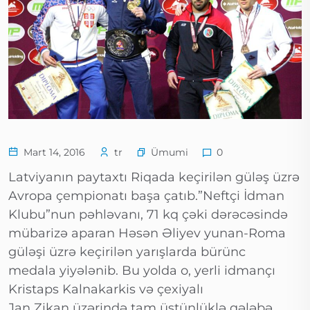
Ümumi
Mart 14, 2016
tr
0
Latviyanın paytaxtı Riqada keçirilən güləş üzrə
Avropa çempionatı başa çatıb.”Neftçi İdman
Klubu”nun pəhləvanı, 71 kq çəki dərəcəsində
mübarizə aparan Həsən Əliyev yunan-Roma
güləşi üzrə keçirilən yarışlarda bürünc
medala yiyələnib. Bu yolda o, yerli idmançı
Kristaps Kalnakarkis və çexiyalı
Jan Zikan üzərində tam üstünlüklə qələbə