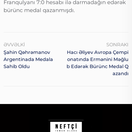
Franqulyanı 7:0 hesabı ilə darmadağın edərək
bürünc medal qazanmışdı.
ƏVVƏLKI
SONRAKI
Şahin Qəhrəmanov
Hacı Əliyev Avropa Çempi
Argentinada Medala
Onatında Ermənini Məğlu
Sahib Oldu
B Edərək Bürünc Medal Q
Azandı