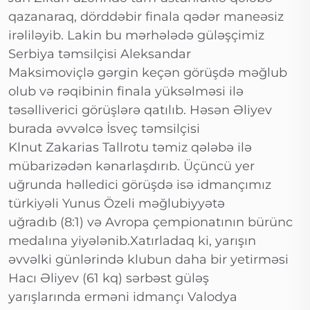
qazanaraq, dörddəbir finala qədər maneəsiz
irəliləyib. Lakin bu mərhələdə güləşçimiz
Serbiya təmsilçisi Aleksandar
Maksimoviçlə gərgin keçən görüşdə məğlub
olub və rəqibinin finala yüksəlməsi ilə
təsəlliverici görüşlərə qatılıb. Həsən Əliyev
burada əvvəlcə İsveç təmsilçisi
Klnut Zakarias Tallrotu təmiz qələbə ilə
mübarizədən kənarlaşdırıb. Üçüncü yer
uğrunda həlledici görüşdə isə idmançımız
türkiyəli Yunus Özeli məğlubiyyətə
uğradıb (8:1) və Avropa çempionatının bürünc
medalına yiyələnib.Xatırladaq ki, yarışın
əvvəlki günlərində klubun daha bir yetirməsi
Hacı Əliyev (61 kq) sərbəst güləş
yarışlarında erməni idmançı Valodya