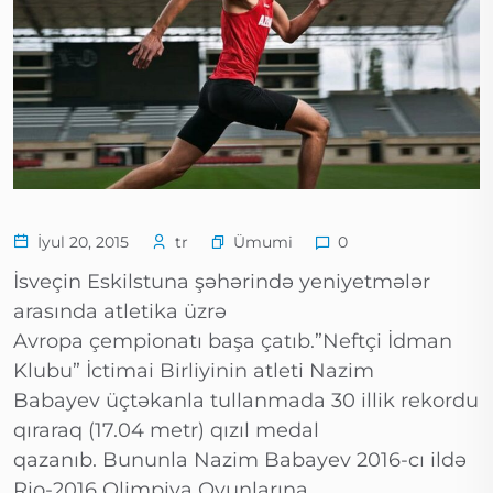
Ümumi
İyul 20, 2015
tr
0
İsveçin Eskilstuna şəhərində yeniyetmələr
arasında atletika üzrə
Avropa çempionatı başa çatıb.”Neftçi İdman
Klubu” İctimai Birliyinin atleti Nazim
Babayev üçtəkanla tullanmada 30 illik rekordu
qıraraq (17.04 metr) qızıl medal
qazanıb. Bununla Nazim Babayev 2016-cı ildə
Rio-2016 Olimpiya Oyunlarına