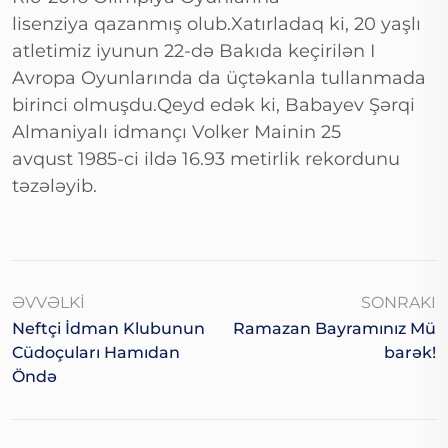
lisenziya qazanmış olub.Xatırladaq ki, 20 yaşlı
atletimiz iyunun 22-də Bakıda keçirilən I
Avropa Oyunlarında da üçtəkanla tullanmada
birinci olmuşdu.Qeyd edək ki, Babayev Şərqi
Almaniyalı idmançı Volker Mainin 25
avqust 1985-ci ildə 16.93 metirlik rekordunu
təzələyib.
ƏVVƏLKI
SONRAKI
Neftçi İdman Klubunun
Ramazan Bayramınız Mü
Cüdoçuları Hamıdan
Barək!
Öndə