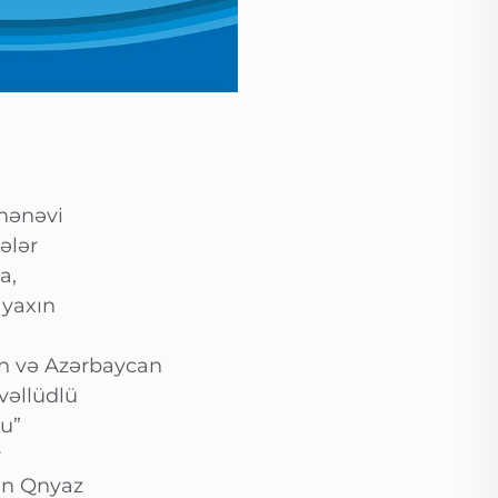
ənənəvi
ələr
a,
 yaxın
in və Azərbaycan
əvəllüdlü
bu”
r
ən Qnyaz