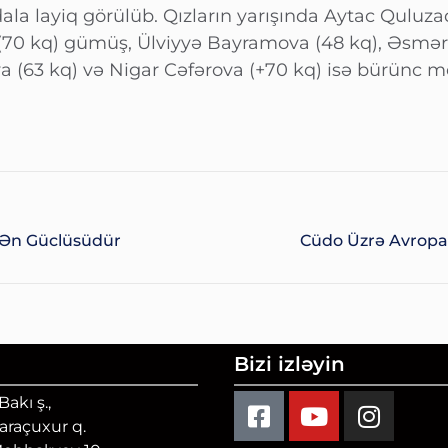
 layiq görülüb. Qızların yarışında Aytac Quluza
0 kq) gümüş, Ülviyyə Bayramova (48 kq), Əsmər
a (63 kq) və Nigar Cəfərova (+70 kq) isə bürünc 
 Ən Güclüsüdür
Cüdo Üzrə Avrop
Bizi izləyin
akı ş.,
Qaraçuxur q.