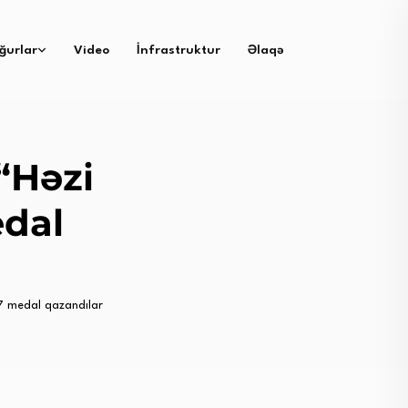
ğurlar
Video
İnfrastruktur
Əlaqə
“Həzi
edal
 7 medal qazandılar