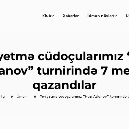
Klub
Xəbərlər
İdman növləri
U
yetmə cüdoçularımız 
anov” turnirində 7 m
qazandılar
liyi
Ümumi
Yeniyetmə cüdoçularımız “Həzi Aslanov” turnirində