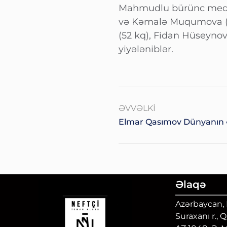
Mahmudlu bürünc medala
və Kəmalə Muqumova (7
(52 kq), Fidan Hüseynov
yiyələniblər.
ƏVVƏLKI
Elmar Qasımov Dünyanın
Əlaqə
Azərbaycan, B
Suraxanı r., 