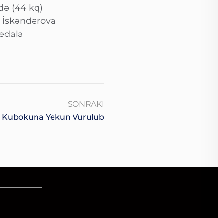
də (44 kq)
 İskəndərova
medala
SONRAKI
a Kubokuna Yekun Vurulub