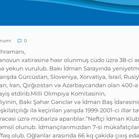
mumi
0
Qəhrəmanı,
anovun xatirəsinə həsr olunmuş cüdo üzrə 38-ci 
inə yekun vurulub. Bakı İdman Sarayında yeniyetm
arışda Gürcüstan, Sloveniya, Xorvatiya, İsrail, Rusiy
n, İran, Qırğızıstan və Azərbaycandan olan 400-ə
iş etdirib.Milli Olimpiya Komitəsinin,
iyinin, Bakı Şəhər Gənclər və İdman Baş İdarəsin
ilatçılığı ilə keçirilən yarışda 1999-2001-ci illər t
rəcəsi üzrə mübarizə aparıblar.”Neftçi İdman Klu
təmsil olunub. İdmançılarımızdan 7-si mükafatçıla
əq olub. Oğlanlar arasında 66 kq çəkidə çıxış ed