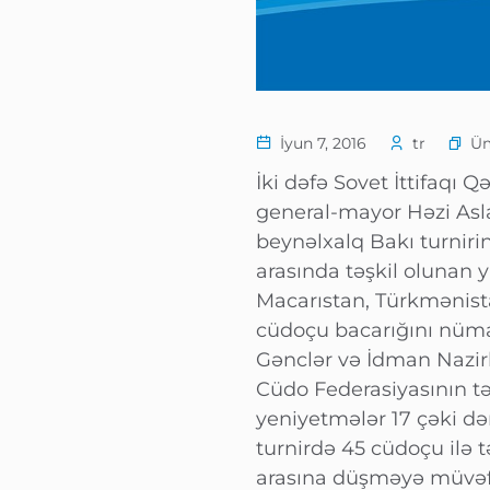
Ü
İyun 7, 2016
tr
İki dəfə Sovet İttifaqı 
general-mayor Həzi Asl
beynəlxalq Bakı turnir
arasında təşkil olunan y
Macarıstan, Türkmənista
cüdoçu bacarığını nümay
Gənclər və İdman Nazirl
Cüdo Federasiyasının təşk
yeniyetmələr 17 çəki də
turnirdə 45 cüdoçu ilə 
arasına düşməyə müvəff