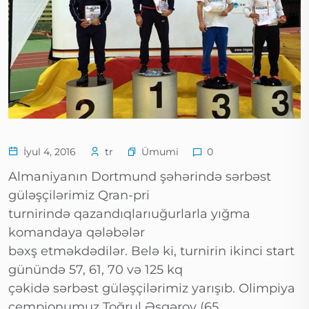
Ümumi
İyul 4, 2016
tr
0
Almaniyanın Dortmund şəhərində sərbəst
güləşçilərimiz Qran-pri
turnirində qazandıqlarıuğurlarla yığma
komandaya qələbələr
bəxş etməkdədilər. Belə ki, turnirin ikinci start
günündə 57, 61, 70 və 125 kq
çəkidə sərbəst güləşçilərimiz yarışıb. Olimpiya
çempionumuz Toğrul Əsgərov (65