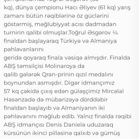
kq), dünya çempionu Hacı Əliyev (61 kq) yarış
zamanı bütün rəqiblərinə öz güclərini
göstərmiş, məğlubiyyət acısı dadmadan
turnirin qalibi olmuşlar.Toğrul Əsgərov ¼
finaldan başlayaraq Türkiyə və Almaniya
pəhləvanlarını
geridə qoyaraq finala vəsiqə almışdır. Finalda
ABŞ təmsilçisi Molinaroya da
qalib gələrək Qran-prinin qızıl medalını
boynundan asmışdır. Digər idmançımız
57 kq çəkidə çıxış edən güləşçimiz Mircəlal
Həsənzadə də mübarizəyə dörddəbir
finaldan başlayıb və Almaniyanın iki
pəhləvanını məğlub edib. Yalnız finalda rəqibi
ABŞ idmançısı Denis Danielə uduzaraq
kürsünün ikinci pilləsinə qalxıb və gümüş