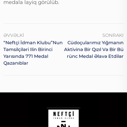
medala layiq görülüb.
ƏVVƏLKI
SONRAKI
“Neftçi İdman Klubu”nun
Cüdoçularımız Yığmanın
Təmsilçiləri Ilin Birinci
Aktivinə Bir Qızıl Və Bir Bü
Yarısında 771 Medal
Rünc Medal Əlavə Etdilər
Qazanıblar