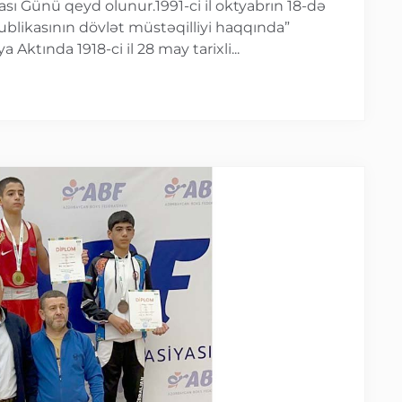
ı Günü qeyd olunur.1991-ci il oktyabrın 18-də
blikasının dövlət müstəqilliyi haqqında”
Aktında 1918-ci il 28 may tarixli...