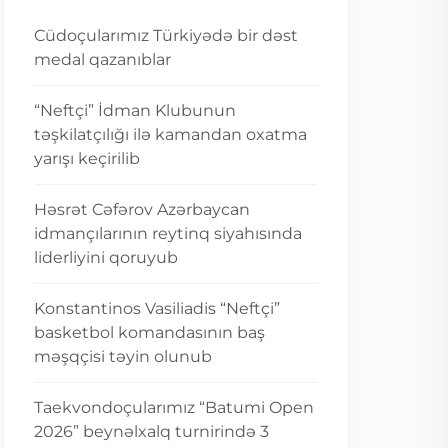
Cüdoçularımız Türkiyədə bir dəst
medal qazanıblar
“Neftçi” İdman Klubunun
təşkilatçılığı ilə kamandan oxatma
yarışı keçirilib
Həsrət Cəfərov Azərbaycan
idmançılarının reytinq siyahısında
liderliyini qoruyub
Konstantinos Vasiliadis “Neftçi”
basketbol komandasının baş
məşqçisi təyin olunub
Taekvondoçularımız “Batumi Open
2026” beynəlxalq turnirində 3