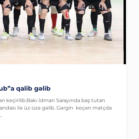
b”a qalib gəlib
arı keçirilib.Bakı İdman Sarayında baş tutan
andası ilə üz-üzə gəlib. Gərgin keçən matçda
.