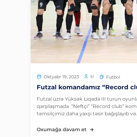
tr
Oktyabr 19, 2023
Futbol
Futzal komandamız “Record clu
Futzal üzrə Yüksək Liqada III turun oyunl
qarşılaşmada “Neftçi” “Record club” kom
təmsilçimiz daha yaxşı təsir bağışlayıb və..
Oxumağa davam et