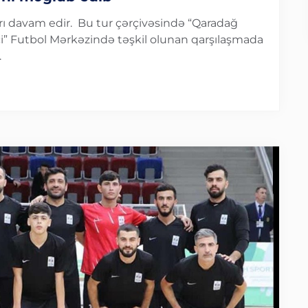
arı davam edir. Bu tur çərçivəsində “Qaradağ
çi” Futbol Mərkəzində təşkil olunan qarşılaşmada
.