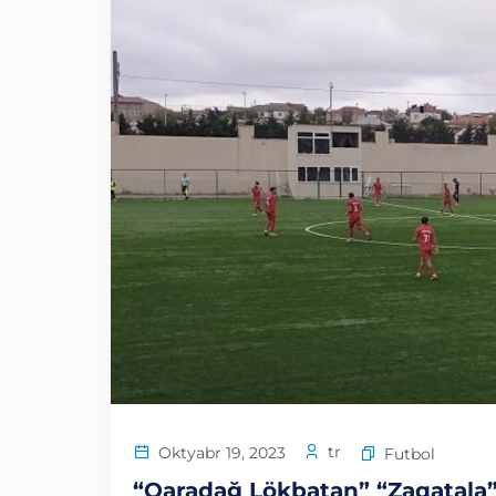
tr
Oktyabr 19, 2023
Futbol
“Qaradağ Lökbatan” “Zaqatala