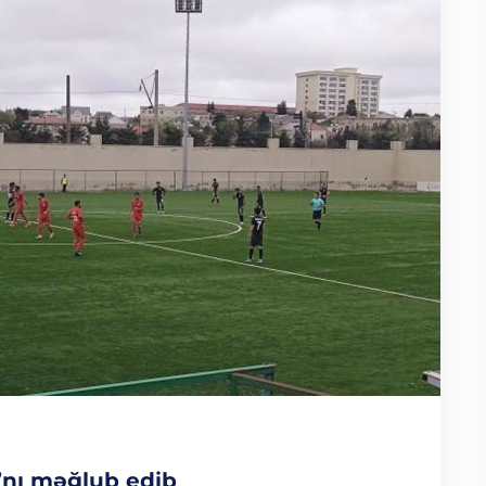
”nı məğlub edib