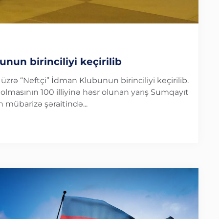
un birinciliyi keçirilib
rə “Neftçi” İdman Klubunun birinciliyi keçirilib.
lmasının 100 illiyinə həsr olunan yarış Sumqayıt
 mübarizə şəraitində...