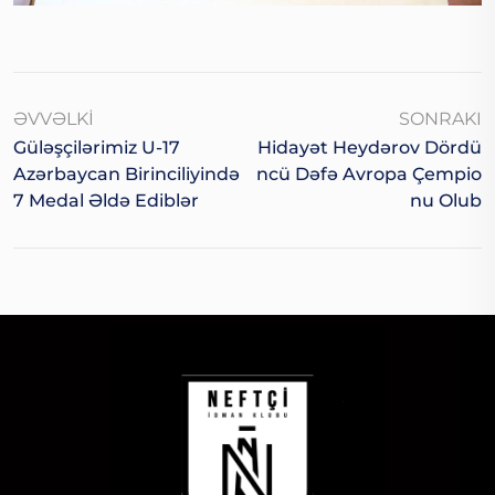
ƏVVƏLKI
SONRAKI
Güləşçilərimiz U-17
Hidayət Heydərov Dördü
Azərbaycan Birinciliyində
Ncü Dəfə Avropa Çempio
7 Medal Əldə Ediblər
Nu Olub