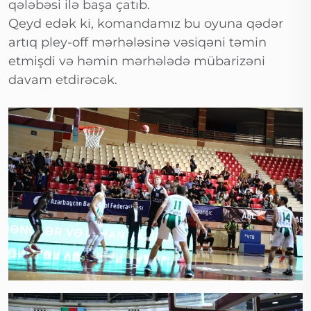
qələbəsi ilə başa çatıb.
Qeyd edək ki, komandamız bu oyuna qədər
artıq pley-off mərhələsinə vəsiqəni təmin
etmişdi və həmin mərhələdə mübarizəni
davam etdirəcək.