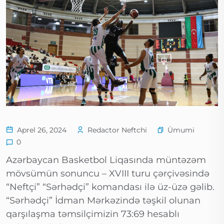
Ümumi
Aprel 26, 2024
Redactor Neftchi
0
Azərbaycan Basketbol Liqasında müntəzəm
mövsümün sonuncu – XVIII turu çərçivəsində
“Neftçi” “Sərhədçi” komandası ilə üz-üzə gəlib.
“Sərhədçi” İdman Mərkəzində təşkil olunan
qarşılaşma təmsilçimizin 73:69 hesablı