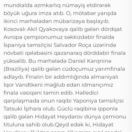
mundialda əzmkarlıq nümayiş etdirərək
böyük uğura imza atıb. O, mötəbər yarışda
ikinci mərhələdən mübarizəyə başlayıb.
Kosovalı Akil Qyakovaya qalib gələn dördqat
Avropa çempionumuz səkkizdəbir finalda
İspaniya təmsilçisi Salvador Roça üzərində
növbəti qələbəsini qazanaraq dörddəbir finala
yüksəlib. Bu mərhələdə Daniel Karqninə
(Braziliya) qalib gələn cüdoçumuz yarımfinala
adlayıb. Finalın bir addımlığında almaniyalı
İqor Vandtkeni məğlub edən idmançımız
finala vəsiqəni təmin edib. Həlledici
qarşılaşmada onun rəqibi Yaponiya təmsilçisi
Tatsuki İşihara olub. Güclü rəqibinə ipponla
qalib gələn Hidayət Heydərov dünya çemionu
tituluna sahib olub.Qeyd edək ki, Hidayət