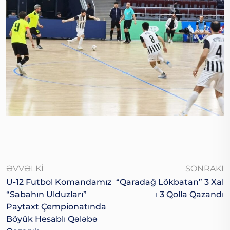
ƏVVƏLKI
SONRAKI
U-12 Futbol Komandamız
“Qaradağ Lökbatan” 3 Xal
“Sabahın Ulduzları”
I 3 Qolla Qazandı
Paytaxt Çempionatında
Böyük Hesablı Qələbə