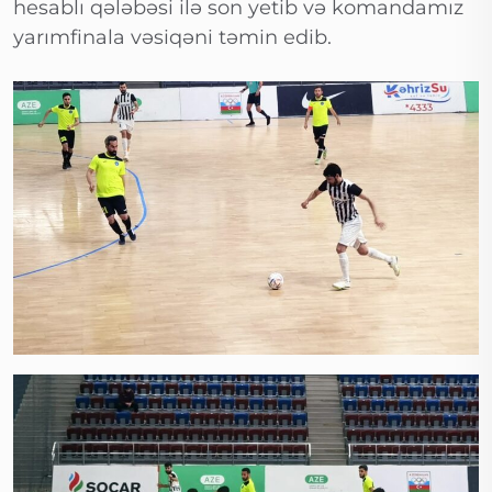
hesablı qələbəsi ilə son yetib və komandamız
yarımfinala vəsiqəni təmin edib.