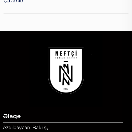
Qazanıb
Əlaqə
Azərbaycan, Bakı ş.,