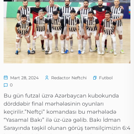
Futbol
Mart 28, 2024
Redactor Neftchi
0
Bu gün futzal üzrə Azərbaycan kubokunda
dörddəbir final mərhələsinin oyunları
keçirilir.”Neftçi” komandası bu mərhələdə
“Yasamal Bakı” ilə üz-üzə gəlib. Bakı İdman
Sarayında təşkil olunan görüş təmsilçimizin 6:4