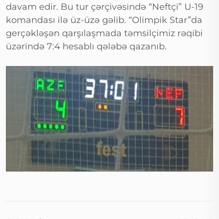
davam edir. Bu tur çərçivəsində “Neftçi” U-19
komandası ilə üz-üzə gəlib. “Olimpik Star”da
gerçəkləşən qarşılaşmada təmsilçimiz rəqibi
üzərində 7:4 hesablı qələbə qazanıb.