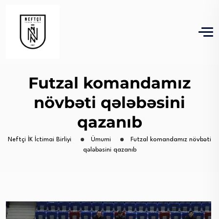
Futzal komandamız
növbəti qələbəsini
qazanıb
Neftçi İK İctimai Birliyi
Ümumi
Futzal komandamız növbəti
qələbəsini qazanıb