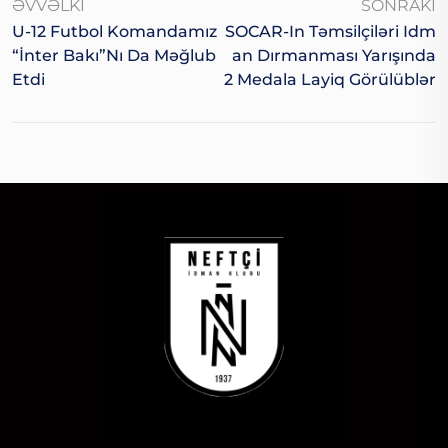
ƏVVƏLKI
SONRAKI
U-12 Futbol Komandamız
SOCAR-In Təmsilçiləri Idm
“İnter Bakı”nı Da Məğlub
An Dırmanması Yarışında
Etdi
2 Medala Layiq Görülüblər