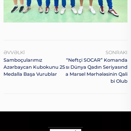
ƏVVƏLKI
SONRAKI
Samboçularımız
“Neftçi SOCAR” Komanda
Azərbaycan Kubokunu 25
Sı Dünya Qadın Seriyasınd
Medalla Başa Vurublar
A Marsel Mərhələsinin Qali
Bi Olub