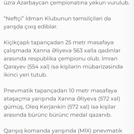
üzrə Azərbaycan çempionatına yekun vurulub.
“Neftçi” İdman Klubunun təmsilçiləri də
yarışda çıxış ediblər.
Kiçikçaplı tapançadan 25 metr məsafəyə
çalışmada Xanna Əliyeva 563 xalla qadınlar
arasında respublika çempionu olub. İmran
Qarayev (554 xal) isə kişilərin mübarizəsində
ikinci yeri tutub.
Pnevmatik tapançadan 10 metr məsafəyə
atəşaçma yarışında Xanna Əliyeva (572 xal)
gümüş, Oleq Kerjankin (572 xal) isə kişilər
arasında bürünc bürünc medal qazanıb.
Qarışıq komanda yarışında (MİX) pnevmatik