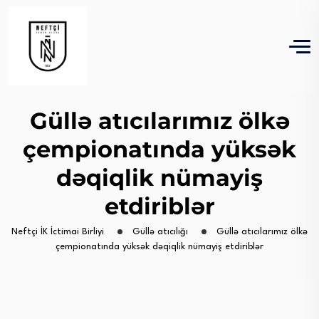
Güllə atıcılarımız ölkə
çempionatında yüksək
dəqiqlik nümayiş
etdiriblər
Neftçi İK İctimai Birliyi
Güllə atıcılığı
Güllə atıcılarımız ölkə
çempionatında yüksək dəqiqlik nümayiş etdiriblər