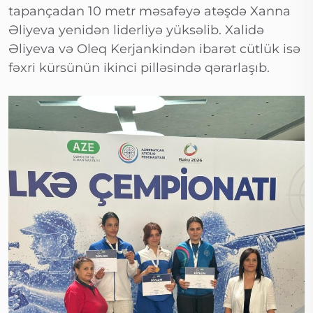
tapançadan 10 metr məsafəyə atəşdə Xanna
Əliyeva yenidən liderliyə yüksəlib. Xalidə
Əliyeva və Oleq Kerjankindən ibarət cütlük isə
fəxri kürsünün ikinci pilləsində qərarlaşıb.