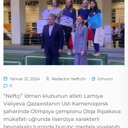
Ümumi
Yanvar 21, 2024
Redactor Neftchi
0
“Neftçi” İdman klubunun atleti Lamiyə
Vəliyeva Qazaxıstanın Ust-Kamenoqorsk
şəhərində Olimpiya çempionu Olqa Rıpakova
mükafatı uğrunda lisenziya xarakterli
beynəlxalq turnirdə bürünc medala yiyələnib.