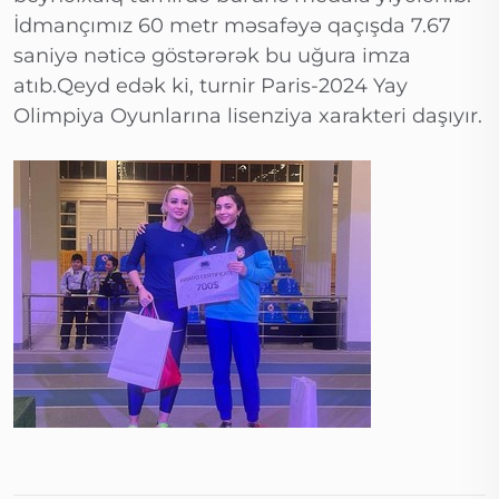
İdmançımız 60 metr məsafəyə qaçışda 7.67
saniyə nəticə göstərərək bu uğura imza
atıb.Qeyd edək ki, turnir Paris-2024 Yay
Olimpiya Oyunlarına lisenziya xarakteri daşıyır.