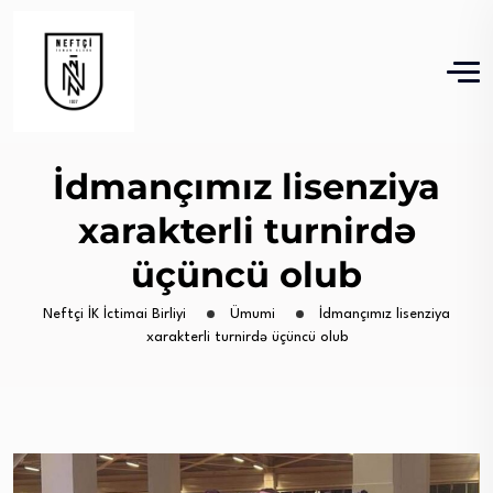
İdmançımız lisenziya
xarakterli turnirdə
üçüncü olub
Neftçi İK İctimai Birliyi
Ümumi
İdmançımız lisenziya
xarakterli turnirdə üçüncü olub