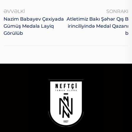
ƏVVƏLKI
SONRAKI
Nazim Babayev Çexiyada
Atletimiz Bakı Şəhər Qış B
Gümüş Medala Layiq
Irinciliyində Medal Qazanı
Görülüb
B