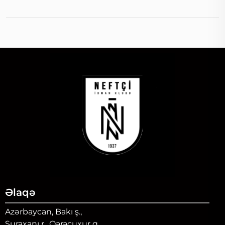
Əlaqə
Azərbaycan, Bakı ş.,
Suraxanı r., Qaraçuxur q.