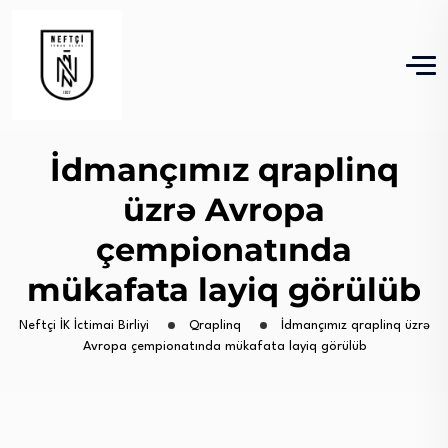
İdmançımız qraplinq
üzrə Avropa
çempionatında
mükafata layiq görülüb
Neftçi İK İctimai Birliyi
Qraplinq
İdmançımız qraplinq üzrə
Avropa çempionatında mükafata layiq görülüb