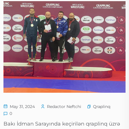
Qraplinq
May 31, 2024
Redactor Neftchi
0
Bakı İdman Sarayında keçirilən qraplinq üzrə