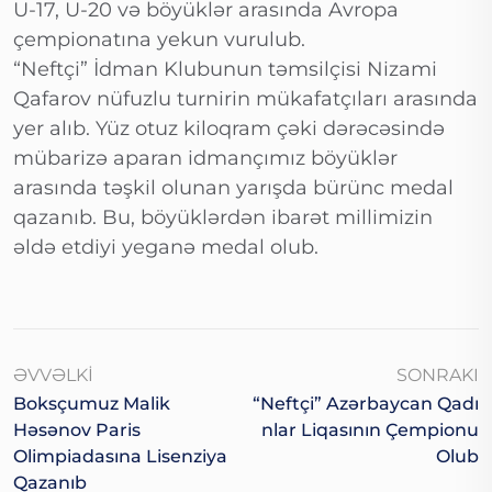
U-17, U-20 və böyüklər arasında Avropa
çempionatına yekun vurulub.
“Neftçi” İdman Klubunun təmsilçisi Nizami
Qafarov nüfuzlu turnirin mükafatçıları arasında
yer alıb. Yüz otuz kiloqram çəki dərəcəsində
mübarizə aparan idmançımız böyüklər
arasında təşkil olunan yarışda bürünc medal
qazanıb. Bu, böyüklərdən ibarət millimizin
əldə etdiyi yeganə medal olub.
ƏVVƏLKI
SONRAKI
Boksçumuz Malik
“Neftçi” Azərbaycan Qadı
Həsənov Paris
Nlar Liqasının Çempionu
Olimpiadasına Lisenziya
Olub
Qazanıb