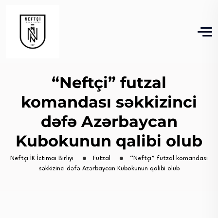
“Neftçi” futzal
komandası səkkizinci
dəfə Azərbaycan
Kubokunun qalibi olub
Neftçi İK İctimai Birliyi
Futzal
“Neftçi” futzal komandası
səkkizinci dəfə Azərbaycan Kubokunun qalibi olub