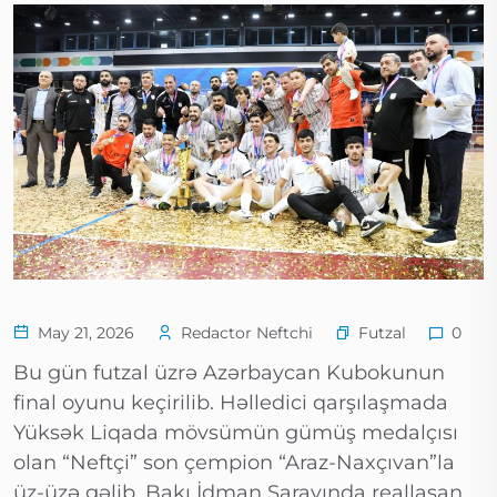
Futzal
May 21, 2026
Redactor Neftchi
0
Bu gün futzal üzrə Azərbaycan Kubokunun
final oyunu keçirilib. Həlledici qarşılaşmada
Yüksək Liqada mövsümün gümüş medalçısı
olan “Neftçi” son çempion “Araz-Naxçıvan”la
üz-üzə gəlib. Bakı İdman Sarayında reallaşan