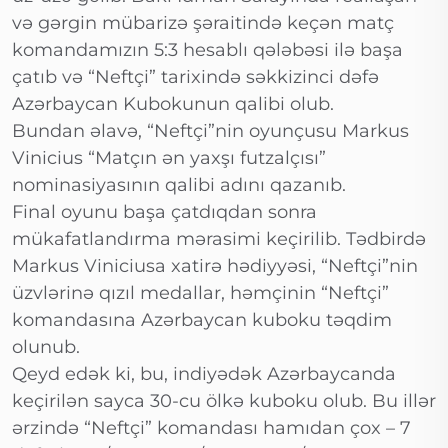
və gərgin mübarizə şəraitində keçən matç
komandamızın 5:3 hesablı qələbəsi ilə başa
çatıb və “Neftçi” tarixində səkkizinci dəfə
Azərbaycan Kubokunun qalibi olub.
Bundan əlavə, “Neftçi”nin oyunçusu Markus
Vinicius “Matçın ən yaxşı futzalçısı”
nominasiyasının qalibi adını qazanıb.
Final oyunu başa çatdıqdan sonra
mükafatlandırma mərasimi keçirilib. Tədbirdə
Markus Viniciusa xatirə hədiyyəsi, “Neftçi”nin
üzvlərinə qızıl medallar, həmçinin “Neftçi”
komandasına Azərbaycan kuboku təqdim
olunub.
Qeyd edək ki, bu, indiyədək Azərbaycanda
keçirilən sayca 30-cu ölkə kuboku olub. Bu illər
ərzində “Neftçi” komandası hamıdan çox – 7