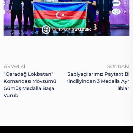
ƏVVƏLKI
SONRAKI
“Qaradağ Lökbatan”
Sablyaçılarımız Paytaxt Bi
Komandası Mövsümü
Rinciliyindən 3 Medalla Ayr
Gümüş Medalla Başa
Ilıblar
Vurub