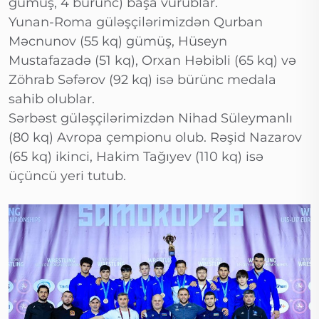
gümüş, 4 bürünc) başa vurublar.
Yunan-Roma güləşçilərimizdən Qurban
Məcnunov (55 kq) gümüş, Hüseyn
Mustafazadə (51 kq), Orxan Həbibli (65 kq) və
Zöhrab Səfərov (92 kq) isə bürünc medala
sahib olublar.
Sərbəst güləşçilərimizdən Nihad Süleymanlı
(80 kq) Avropa çempionu olub. Rəşid Nazarov
(65 kq) ikinci, Hakim Tağıyev (110 kq) isə
üçüncü yeri tutub.