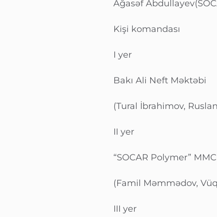
Ağasəf Abdullayev(SO
Kişi komandası
I yer
Bakı Ali Neft Məktəbi
(Tural İbrahimov, Rusla
II yer
“SOCAR Polymer” MMC
(Famil Məmmədov, Vüqa
III yer