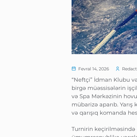
Fevral 14, 2026
Redact
“Neftçi” İdman Klubu və 
birgə müəssisələrin işçi
və Spa Mərkəzinin hovuz
mübarizə aparıb. Yarış 
və qarışıq komanda hesa
Turnirin keçirilməsində