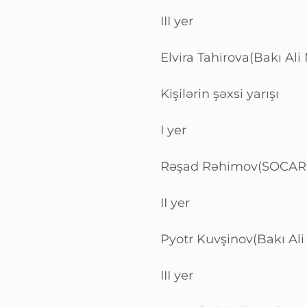
III yer
Elvira Tahirova(Bakı Ali
Kişilərin şəxsi yarışı
I yer
Rəşad Rəhimov(SOCAR
II yer
Pyotr Kuvşinov(Bakı Ali
III yer