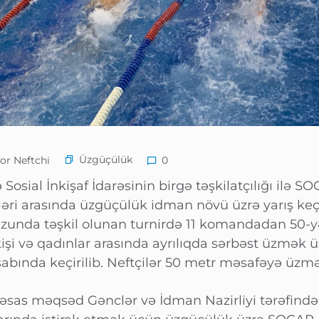
Üzgüçülük
or Neftchi
0
Sosial İnkişaf İdarəsinin birgə təşkilatçılığı ilə S
ləri arasında üzgüçülük idman növü üzrə yarış keçir
unda təşkil olunan turnirdə 11 komandadan 50-yə 
kişi və qadınlar arasında ayrılıqda sərbəst üzmək 
bında keçirilib. Neftçilər 50 metr məsafəyə üzmək
 əsas məqsəd Gənclər və İdman Nazirliyi tərəfində