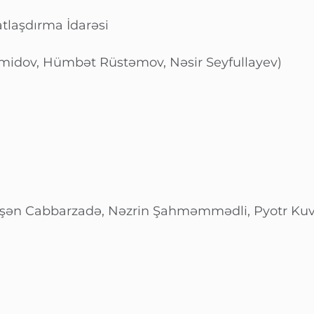
katlaşdırma İdarəsi
Həmidov, Hümbət Rüstəmov, Nəsir Seyfullayev)
lşən Cabbarzadə, Nəzrin Şahməmmədli, Pyotr Kuv