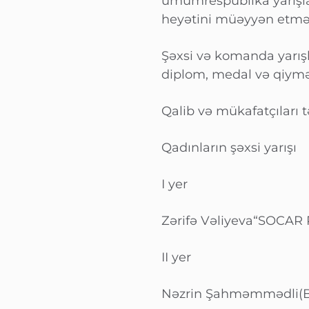
ümumrespublika yarışl
heyətini müəyyən etmək
Şəxsi və komanda yarışla
diplom, medal və qiymətl
Qalib və mükafatçıları 
Qadınların şəxsi yarışı
I yer
Zərifə Vəliyeva“SOCAR
II yer
Nəzrin Şahməmmədli(Ba