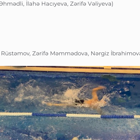
hmədli, İlahə Hacıyeva, Zərifə Vəliyeva)
in Rüstəmov, Zərifə Məmmədova, Nərgiz İbrahimov