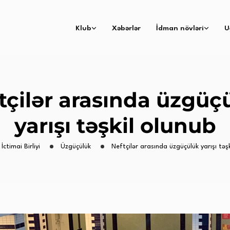
Klub
Xəbərlər
İdman növləri
U
tçilər arasında üzgüç
yarışı təşkil olunub
İctimai Birliyi
Üzgüçülük
Neftçilər arasında üzgüçülük yarışı təş