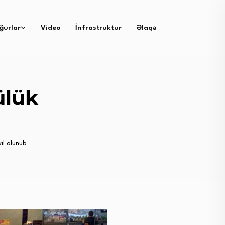
ğurlar
Video
İnfrastruktur
Əlaqə
ülük
kil olunub