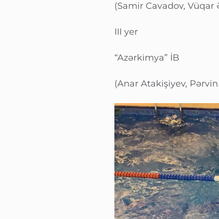
(Samir Cavadov, Vüqar Ə
III yer
“Azərkimya” İB
(Anar Atakişiyev, Pərv