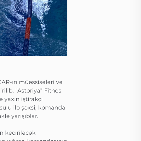
OCAR-ın müəssisələri və
ilib. “Astoriya” Fitnes
yaxın iştirakçı
üsulu ilə şəxsi, komanda
lə yarışıblar.
n keçiriləcək