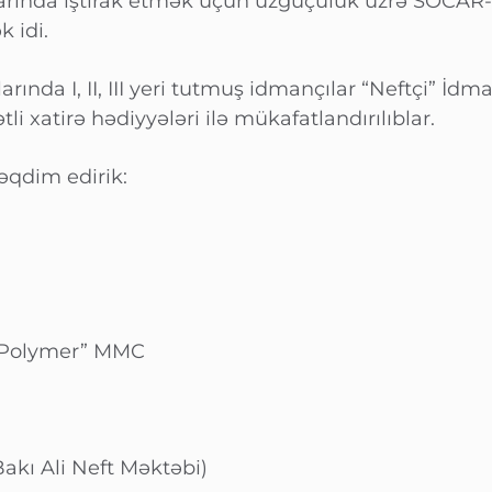
arında iştirak etmək üçün üzgüçülük üzrə SOCAR
 idi.
rında I, II, III yeri tutmuş idmançılar “Neftçi” İd
i xatirə hədiyyələri ilə mükafatlandırılıblar.
təqdim edirik:
 Polymer” MMC
kı Ali Neft Məktəbi)