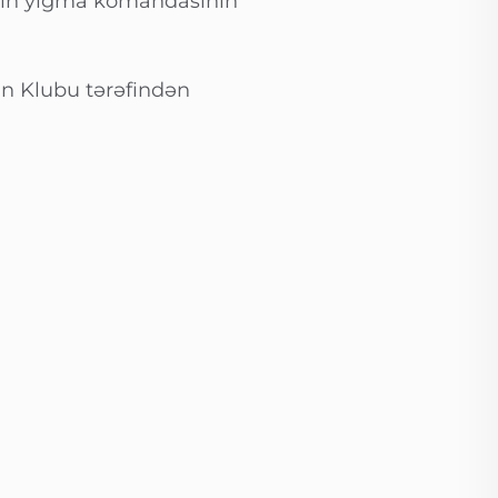
-ın yığma komandasının
man Klubu tərəfindən