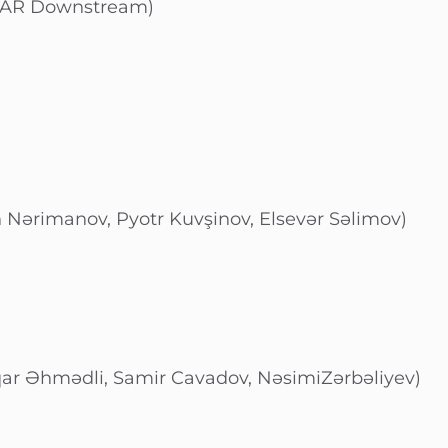
CAR Downstream)
n Nərimanov, Pyotr Kuvşinov, Elsevər Səlimov)
r Əhmədli, Samir Cavadov, NəsimiZərbəliyev)