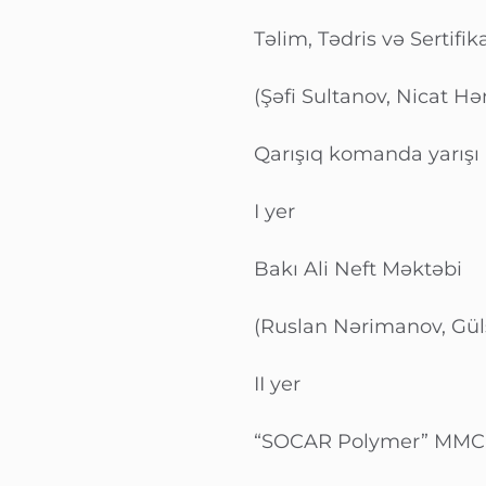
Təlim, Tədris və Sertifi
(Şəfi Sultanov, Nicat 
Qarışıq komanda yarışı
I yer
Bakı Ali Neft Məktəbi
(Ruslan Nərimanov, Gü
II yer
“SOCAR Polymer” MMC