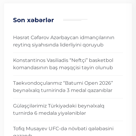
Son xəbərlər
Həsrət Cəfərov Azərbaycan idmançılarının
reytinq siyahısında liderliyini qoruyub
Konstantinos Vasiliadis “Neftçi” basketbol
komandasının baş məşqçisi təyin olunub
Taekvondoçularımız “Batumi Open 2026”
beynəlxalq turnirində 3 medal qazanıblar
Güləşçilərimiz Türkiyədəki beynəlxalq
turnirdə 6 medala yiyələniblər
Tofiq Musayev UFC-də növbəti qələbəsini
qazanıb