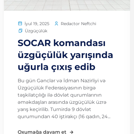
Redactor Neftchi
İyul 19, 2025
Üzgüçülük
SOCAR komandası
üzgüçülük yarışında
uğurla çıxış edib
Bu gün Gənclər və İdman Nazirliyi və
Üzgüçülük Federasiyasının birgə
təşkilatçılığı ilə dövlət qurumlarının
əməkdaşları arasında üzgüçülük üzrə
yarış keçirilib. Turnirdə 9 dövlət
qurumundan 40 iştirakçı (16 qadın, 24...
Oxumağa davam et