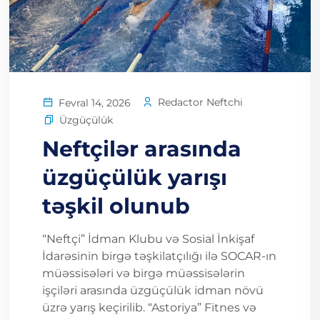
Redactor Neftchi
Fevral 14, 2026
Üzgüçülük
Neftçilər arasında
üzgüçülük yarışı
təşkil olunub
“Neftçi” İdman Klubu və Sosial İnkişaf
İdarəsinin birgə təşkilatçılığı ilə SOCAR-ın
müəssisələri və birgə müəssisələrin
işçiləri arasında üzgüçülük idman növü
üzrə yarış keçirilib. “Astoriya” Fitnes və