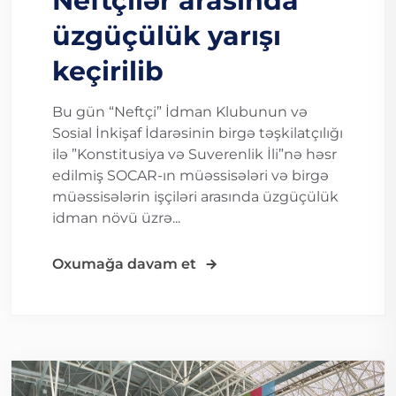
Neftçilər arasında
üzgüçülük yarışı
keçirilib
Bu gün “Neftçi” İdman Klubunun və
Sosial İnkişaf İdarəsinin birgə təşkilatçılığı
ilə ”Konstitusiya və Suverenlik İli”nə həsr
edilmiş SOCAR-ın müəssisələri və birgə
müəssisələrin işçiləri arasında üzgüçülük
idman növü üzrə...
Oxumağa davam et