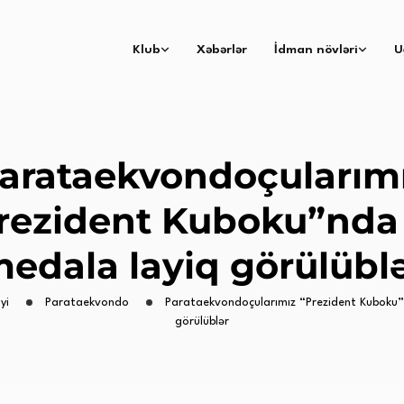
Klub
Xəbərlər
İdman növləri
U
arataekvondoçularım
rezident Kuboku”nda
edala layiq görülübl
yi
Parataekvondo
Parataekvondoçularımız “Prezident Kuboku”
görülüblər