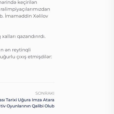
ərində keçirilən
aralimpiyaçılarımızdan
ub. İmaməddin Xəlilov
xalları qazandırırdı.
n ən reytinqli
ğurlu çıxış etmişdilər:
SONRAKI
ı Tarixi Uğura Imza Atara
tiv Oyunlarının Qalibi Olub