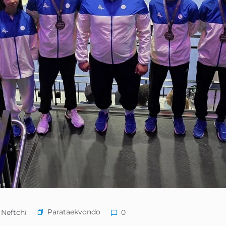
Parataekvondo
Neftchi
0