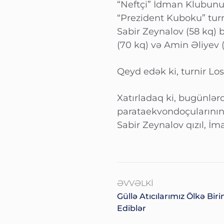
“Neftçi” İdman Klubunu
“Prezident Kuboku” turn
Sabir Zeynalov (58 kq) 
(70 kq) və Amin Əliyev 
Qeyd edək ki, turnir Lo
Xatırladaq ki, bugünlər
parataekvondoçularının 
Sabir Zeynalov qızıl, İ
ƏVVƏLKI
Güllə Atıcılarımız Ölkə Biri
Ediblər