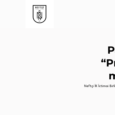
P
“P
m
Neftçi İK İctimai Birli