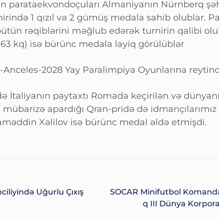
n parataekvondoçuları Almaniyanın Nürnberq şəh
irində 1 qızıl və 2 gümüş medala sahib olublar. P
bütün rəqiblərini məğlub edərək turnirin qalibi ol
(63 kq) isə bürünc medala layiq görülüblər
s-Anceles-2028 Yay Paralimpiya Oyunlarına reytinq 
də İtaliyanın paytaxtı Romada keçirilən və dünyanı
mübarizə apardığı Qran-pridə də idmançılarımız u
maməddin Xəlilov isə bürünc medal əldə etmişdi.
nciliyində Uğurlu Çıxış
SOCAR Minifutbol Komandas
Q III Dünya Korpora