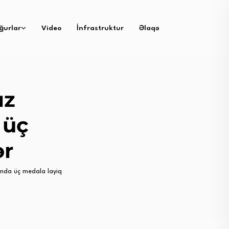
ğurlar
Video
İnfrastruktur
Əlaqə
ız
 üç
ər
nda üç medala layiq