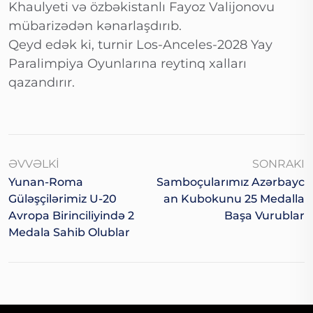
Khaulyeti və özbəkistanlı Fayoz Valijonovu
mübarizədən kənarlaşdırıb.
Qeyd edək ki, turnir Los-Anceles-2028 Yay
Paralimpiya Oyunlarına reytinq xalları
qazandırır.
ƏVVƏLKI
SONRAKI
Yunan-Roma
Samboçularımız Azərbayc
Güləşçilərimiz U-20
An Kubokunu 25 Medalla
Avropa Birinciliyində 2
Başa Vurublar
Medala Sahib Olublar