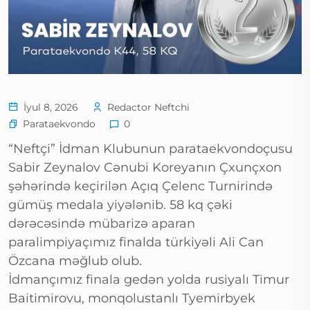
İyul 8, 2026
Redactor Neftchi
Parataekvondo
0
“Neftçi” İdman Klubunun parataekvondoçusu
Sabir Zeynalov Cənubi Koreyanın Çxunçxon
şəhərində keçirilən Açıq Çelenc Turnirində
gümüş medala yiyələnib. 58 kq çəki
dərəcəsində mübarizə aparan
paralimpiyaçımız finalda türkiyəli Ali Can
Özcana məğlub olub.
İdmançımız finala gedən yolda rusiyalı Timur
Baitimirovu, monqolustanlı Tyemirbyek