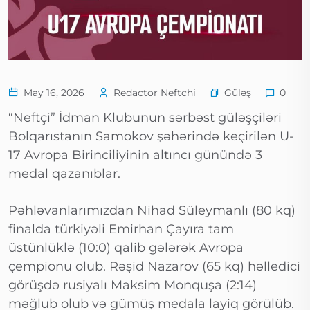
Güləş
May 16, 2026
Redactor Neftchi
0
“Neftçi” İdman Klubunun sərbəst güləşçiləri
Bolqarıstanın Samokov şəhərində keçirilən U-
17 Avropa Birinciliyinin altıncı günündə 3
medal qazanıblar.
Pəhləvanlarımızdan Nihad Süleymanlı (80 kq)
finalda türkiyəli Emirhan Çayıra tam
üstünlüklə (10:0) qalib gələrək Avropa
çempionu olub. Rəşid Nazarov (65 kq) həlledici
görüşdə rusiyalı Maksim Monquşa (2:14)
məğlub olub və gümüş medala layiq görülüb.