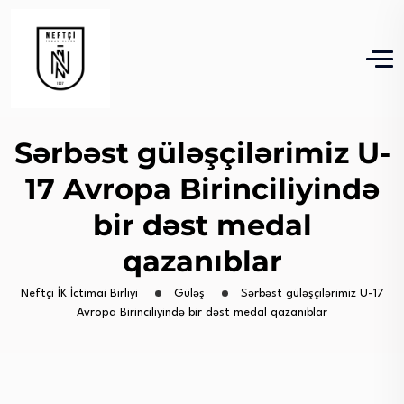
Sərbəst güləşçilərimiz U-
17 Avropa Birinciliyində
bir dəst medal
qazanıblar
Neftçi İK İctimai Birliyi
Güləş
Sərbəst güləşçilərimiz U-17
Avropa Birinciliyində bir dəst medal qazanıblar