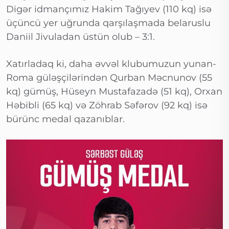
Digər idmançımız Hakim Tağıyev (110 kq) isə
üçüncü yer uğrunda qarşılaşmada belaruslu
Daniil Jivuladan üstün olub – 3:1.
Xatırladaq ki, daha əvvəl klubumuzun yunan-
Roma güləşçilərindən Qurban Məcnunov (55
kq) gümüş, Hüseyn Mustafazadə (51 kq), Orxan
Həbibli (65 kq) və Zöhrab Səfərov (92 kq) isə
bürünc medal qazanıblar.