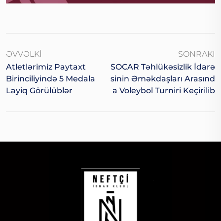
ƏVVƏLKI
SONRAKI
Atletlərimiz Paytaxt
SOCAR Təhlükəsizlik İdarə
Birinciliyində 5 Medala
Sinin Əməkdaşları Arasınd
Layiq Görülüblər
A Voleybol Turniri Keçirilib