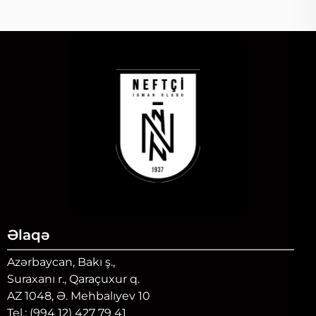
Əlaqə
Azərbaycan, Bakı ş.,
Suraxanı r., Qaraçuxur q.
AZ 1048, Ə. Mehbalıyev 10
Tel.: (994 12) 427 79 41