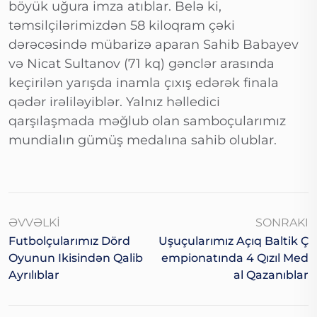
böyük uğura imza atıblar. Belə ki,
təmsilçilərimizdən 58 kiloqram çəki
dərəcəsində mübarizə aparan Sahib Babayev
və Nicat Sultanov (71 kq) gənclər arasında
keçirilən yarışda inamla çıxış edərək finala
qədər irəliləyiblər. Yalnız həlledici
qarşılaşmada məğlub olan samboçularımız
mundialın gümüş medalına sahib olublar.
ƏVVƏLKI
SONRAKI
Futbolçularımız Dörd
Uşuçularımız Açıq Baltik Ç
Oyunun Ikisindən Qalib
Empionatında 4 Qızıl Med
Ayrılıblar
Al Qazanıblar