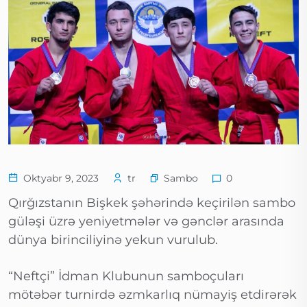
Sambo
Oktyabr 9, 2023
tr
0
Qırğızstanın Bişkek şəhərində keçirilən sambo
güləşi üzrə yeniyetmələr və gənclər arasında
dünya birinciliyinə yekun vurulub.
“Neftçi” İdman Klubunun samboçuları
mötəbər turnirdə əzmkarlıq nümayiş etdirərək