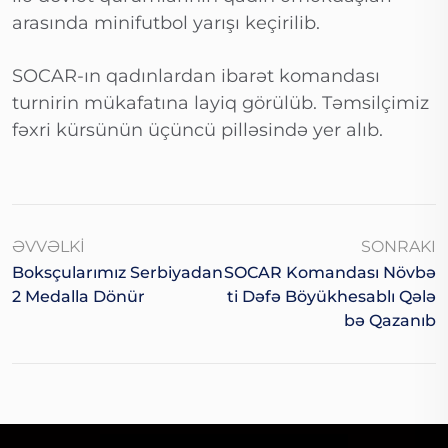
arasında minifutbol yarışı keçirilib.
SOCAR-ın qadınlardan ibarət komandası
turnirin mükafatına layiq görülüb. Təmsilçimiz
fəxri kürsünün üçüncü pilləsində yer alıb.
ƏVVƏLKI
SONRAKI
Boksçularımız Serbiyadan
SOCAR Komandası Növbə
2 Medalla Dönür
Ti Dəfə Böyükhesablı Qələ
Bə Qazanıb