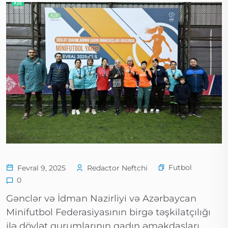
Futbol
Fevral 9, 2025
Redactor Neftchi
0
Gənclər və İdman Nazirliyi və Azərbaycan
Minifutbol Federasiyasının birgə təşkilatçılığı
ilə dövlət qurumlarının qadın əməkdaşları