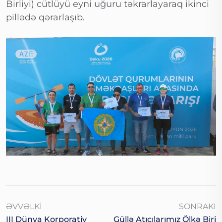
Birliyi) cütlüyü eyni uğuru təkrarlayaraq ikinci
pillədə qərarlaşıb.
ƏVVƏLKI
SONRAKI
III Dünya Korporativ
Güllə Atıcılarımız Ölkə Biri