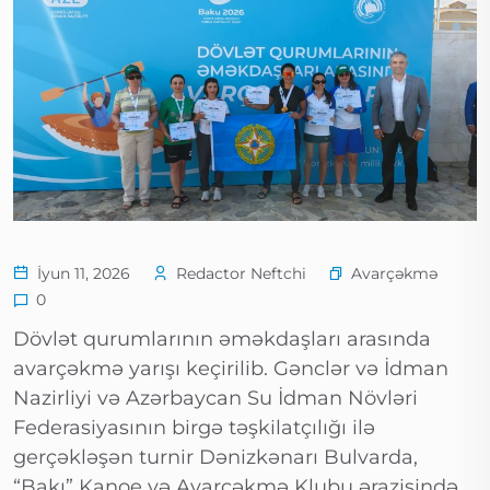
Avarçəkmə
İyun 11, 2026
Redactor Neftchi
0
Dövlət qurumlarının əməkdaşları arasında
avarçəkmə yarışı keçirilib. Gənclər və İdman
Nazirliyi və Azərbaycan Su İdman Növləri
Federasiyasının birgə təşkilatçılığı ilə
gerçəkləşən turnir Dənizkənarı Bulvarda,
“Bakı” Kanoe və Avarçəkmə Klubu ərazisində