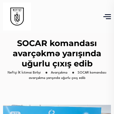
SOCAR komandası
avarçəkmə yarışında
uğurlu çıxış edib
Neftçi İK İctimai Birliyi
Avarçəkmə
SOCAR komandası
avarçəkmə yarışında uğurlu çıxış edib