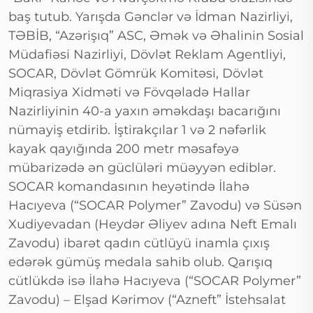
baş tutub. Yarışda Gənclər və İdman Nazirliyi,
TƏBİB, “Azərişıq” ASC, Əmək və Əhalinin Sosial
Müdafiəsi Nazirliyi, Dövlət Reklam Agentliyi,
SOCAR, Dövlət Gömrük Komitəsi, Dövlət
Miqrasiya Xidməti və Fövqəladə Hallar
Nazirliyinin 40-a yaxın əməkdaşı bacarığını
nümayiş etdirib. İştirakçılar 1 və 2 nəfərlik
kayak qayığında 200 metr məsafəyə
mübarizədə ən güclüləri müəyyən ediblər.
SOCAR komandasının heyətində İlahə
Hacıyeva (“SOCAR Polymer” Zavodu) və Süsən
Xudiyevadan (Heydər Əliyev adına Neft Emalı
Zavodu) ibarət qadın cütlüyü inamla çıxış
edərək gümüş medala sahib olub. Qarışıq
cütlükdə isə İlahə Hacıyeva (“SOCAR Polymer”
Zavodu) – Elşad Kərimov (“Azneft” İstehsalat