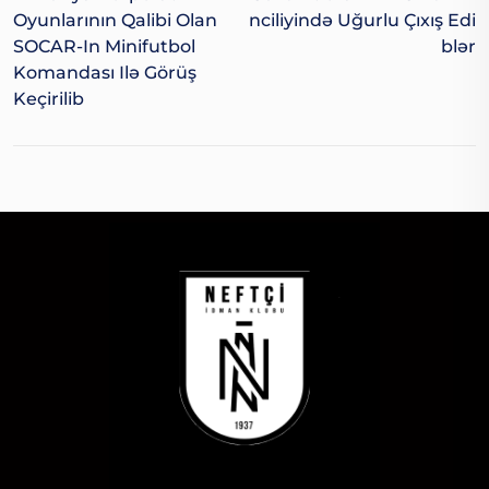
Oyunlarının Qalibi Olan
Nciliyində Uğurlu Çıxış Edi
SOCAR-In Minifutbol
Blər
Komandası Ilə Görüş
Keçirilib