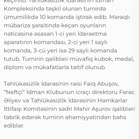
keçirilib. Təhlükəsizlik İdarəsinin İdman
Kompleksində təşkil olunan turnirdə
ümumilikdə 10 komanda iştirak edib. Maraqlı
mübarizə şəraitində keçən oyunların
nəticəsinə əsasən 1-ci yeri İdarəetmə
aparatının komandası, 2-ci yeri 1 saylı
komanda, 3-cü yeri isə 29 saylı komanda
tutub. Turnirin qalibləri müvafiq kubok, medal,
diplom və mükafatlarla təltif olunub.
Təhlükəsizlik İdarəsinin rəisi Faiq Abuşov,
“Neftçi” İdman Klubunun icraçı direktoru Fərəc
Əliyev və Təhlükəsizlik İdarəsinin Həmkarlar
İttifaqı Komitəsinin sədri Mahir Aşurov qalibləri
təbrik edərək turnirin əhəmiyyətindən bəhs
ediblər.