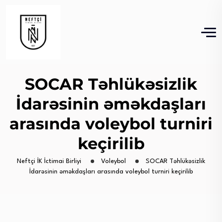
SOCAR Təhlükəsizlik
İdarəsinin əməkdaşları
arasında voleybol turniri
keçirilib
Neftçi İK İctimai Birliyi
Voleybol
SOCAR Təhlükəsizlik
İdarəsinin əməkdaşları arasında voleybol turniri keçirilib