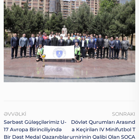
ƏVVƏLKI
SONRAKI
Sərbəst Güləşçilərimiz U-
Dövlət Qurumları Arasınd
17 Avropa Birinciliyində
A Keçirilən IV Minifutbol T
Bir Dəst Medal Qazanıblar
Urnirinin Qalibi Olan SOCA