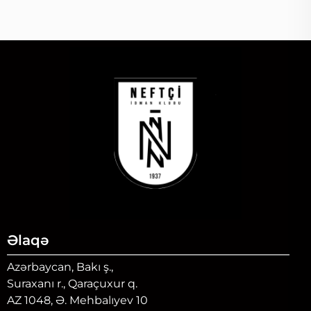
Əlaqə
Azərbaycan, Bakı ş.,
Suraxanı r., Qaraçuxur q.
AZ 1048, Ə. Mehbalıyev 10