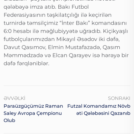
qələbəyə imza atıb. Bakı Futbol
Federasiyasının təşkilatçılığı ilə keçirilən
turnirdə təmsilçimiz “İnter Bakı” komandasını
6:0 hesabı ilə məğlubiyyətə uğradıb. Kiçikyaşlı
futbolçularımızdan Mikayıl Əsədov iki dəfə,
Davut Qasımov, Elmin Mustafazadə, Qasım
Məmmədzadə və Elcan Qarayev isə hərəyə bir
dəfə fərqləniblər.
ƏVVƏLKI
SONRAKI
Paraüzgüçümüz Raman
Futzal Komandamız Növb
Saley Avropa Çempionu
Əti Qələbəsini Qazanıb
Olub