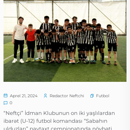
Futbol
Aprel 21, 2024
Redactor Neftchi
0
“Neftçi” İdman Klubunun on iki yaşlılardan
ibarət (U-12) futbol komandası “Sabahın
ulduzları” paytaxt çempionatında növbəti