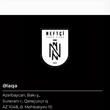
Əlaqə
Azərbaycan, Bakı ş.,
Suraxanı r., Qaraçuxur q.
AZ 1048, Ə. Mehbalıyev 10