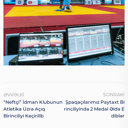
ƏVVƏLKI
SONRAKI
“Neftçi” İdman Klubunun
Şpaqaçılarımız Paytaxt Bi
Atletika Üzrə Açıq
Rinciliyində 2 Medal Əldə E
Birinciliyi Keçirilib
Diblər