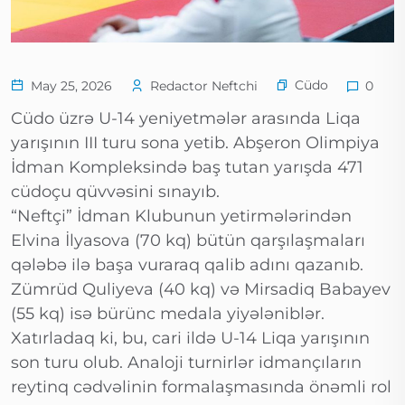
Cüdo
May 25, 2026
Redactor Neftchi
0
Cüdo üzrə U-14 yeniyetmələr arasında Liqa
yarışının III turu sona yetib. Abşeron Olimpiya
İdman Kompleksində baş tutan yarışda 471
cüdoçu qüvvəsini sınayıb.
“Neftçi” İdman Klubunun yetirmələrindən
Elvina İlyasova (70 kq) bütün qarşılaşmaları
qələbə ilə başa vuraraq qalib adını qazanıb.
Zümrüd Quliyeva (40 kq) və Mirsadiq Babayev
(55 kq) isə bürünc medala yiyələniblər.
Xatırladaq ki, bu, cari ildə U-14 Liqa yarışının
son turu olub. Analoji turnirlər idmançıların
reytinq cədvəlinin formalaşmasında önəmli rol