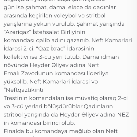
gün isə şahmat, dama, eləcə də qadınlar
arasında keçirilən voleybol və stritbol
yarışlarına yekun vurulub. Şahmat yarışında
“Azəriqaz” İstehsalat Birliyinin
komandası qalib adını qazanıb. Neft Kəmərləri
İdarəsi 2-ci, “Qaz İxrac” İdarəsinin
kollektivi isə 3-cü yeri tutub. Dama idman
növündə Heydər Əliyev adına Neft
Emalı Zavodunun komandası liderliyə
yüksəlib. Neft Kəmərləri İdarəsi və
“Neftqaztikinti”
Trestinin komandaları isə müvafiq olaraq 2-ci
və 3-cü yerləri bölüşdürüblər.Qadınların
stritbol yarışında da Heydər Əliyev adına NEZ-
in komandası birinci olub.
Finalda bu komandaya məğlub olan Neft