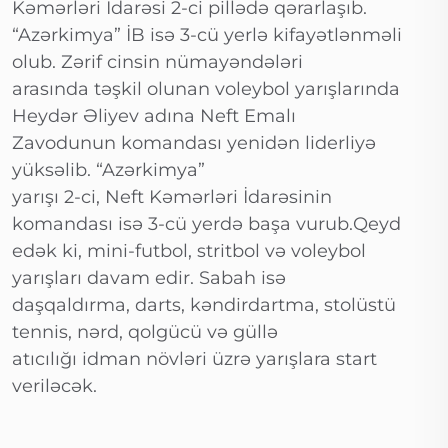
Kəmərləri İdarəsi 2-ci pillədə qərarlaşıb.
“Azərkimya” İB isə 3-cü yerlə kifayətlənməli
olub. Zərif cinsin nümayəndələri
arasında təşkil olunan voleybol yarışlarında
Heydər Əliyev adına Neft Emalı
Zavodunun komandası yenidən liderliyə
yüksəlib. “Azərkimya”
yarışı 2-ci, Neft Kəmərləri İdarəsinin
komandası isə 3-cü yerdə başa vurub.Qeyd
edək ki, mini-futbol, stritbol və voleybol
yarışları davam edir. Sabah isə
daşqaldırma, darts, kəndirdartma, stolüstü
tennis, nərd, qolgücü və güllə
atıcılığı idman növləri üzrə yarışlara start
veriləcək.