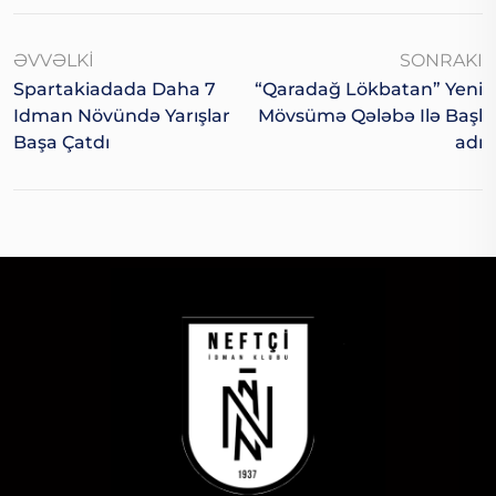
ƏVVƏLKI
SONRAKI
Spartakiadada Daha 7
“Qaradağ Lökbatan” Yeni
Idman Növündə Yarışlar
Mövsümə Qələbə Ilə Başl
Başa Çatdı
Adı