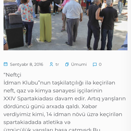
Ümumi
Sentyabr 8, 2016
tr
0
“Neftçi
İdman Klubu”nun təşkilatçılığı ilə keçirilən
neft, qaz və kimya sənayesi işçilərinin
XXIV Spartakiadası davam edir. Artıq yarışların
dördüncü günü arxada qaldı. Xəbər
verdiyimiz kimi, 14 idman növü üzrə keçirilən
spartakiadada atletika və
üzgüçülük yarışları başa çatmışdı.Bu