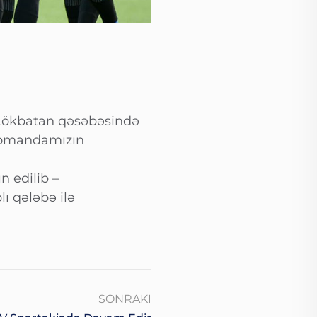
 Lökbatan qəsəbəsində
 komandamızın
 edilib –
 qələbə ilə
SONRAKI