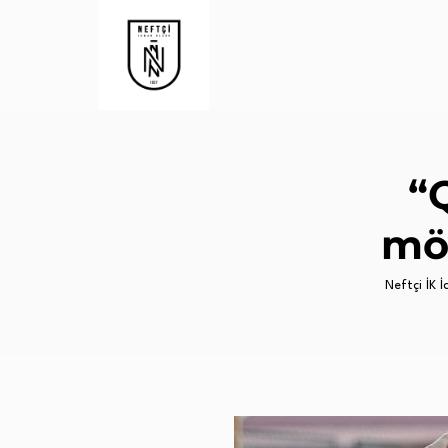
“
mö
Neftçi İK İc