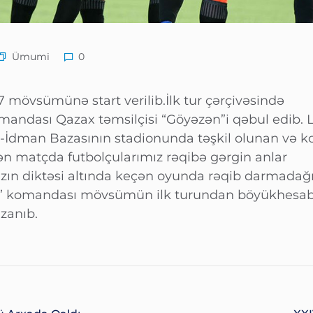
Ümumi
0
7 mövsümünə start verilib.İlk tur çərçivəsində
andası Qazax təmsilçisi “Göyəzən”i qəbul edib.
m-İdman Bazasının stadionunda təşkil olunan və
ən matçda futbolçularımız rəqibə gərgin anlar
ın diktəsi altında keçən oyunda rəqib darmadağın
” komandası mövsümün ilk turundan böyükhesablı
azanıb.