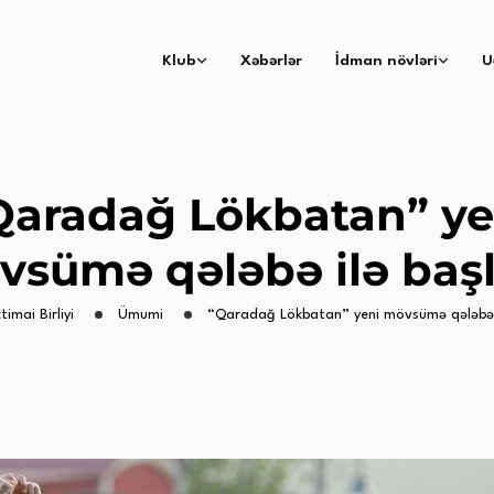
Klub
Xəbərlər
İdman növləri
U
Qaradağ Lökbatan” ye
vsümə qələbə ilə başl
timai Birliyi
Ümumi
“Qaradağ Lökbatan” yeni mövsümə qələbə i