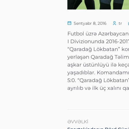
Sentyabr 8, 2016
tr
Futbol üzrə Azərbaycan
I Divizionunda 2016-201
“Qaradağ Lökbatan” kom
yerləşən Qaradağ Təli
aşkar üstünlüyü ilə keç
yaşadıblar. Komandamız
5:0. “Qaradağ Lökbatan
ayrılıb və ilk üç xalını q
ƏVVƏLKI