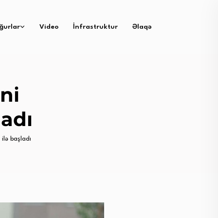
ğurlar
Video
İnfrastruktur
Əlaqə
ni
adı
lə başladı