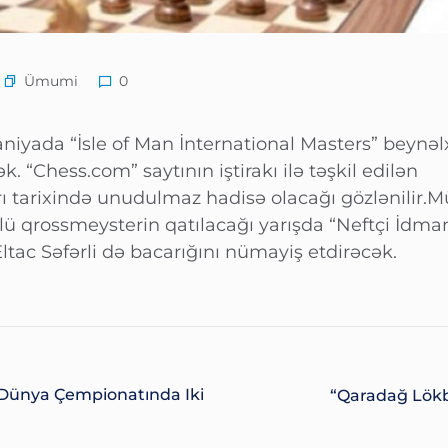
Ümumi
0
niyada “İsle of Man İnternational Masters” beynəl
k. “Chess.com” saytının iştirakı ilə təşkil edilən
rı tarixində unudulmaz hadisə olacağı gözlənilir.Mü
lü qrossmeysterin qatılacağı yarışda “Neftçi İdma
tac Səfərli də bacarığını nümayiş etdirəcək.
n Dünya Çempionatında Iki
“Qaradağ Lök