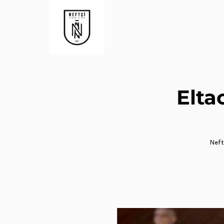
Elta
Neftç