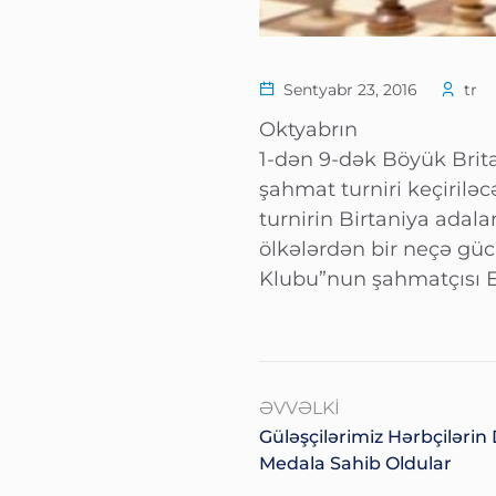
Sentyabr 23, 2016
tr
Oktyabrın
1-dən 9-dək Böyük Brita
şahmat turniri keçiriləcə
turnirin Birtaniya adala
ölkələrdən bir neçə güc
Klubu”nun şahmatçısı El
ƏVVƏLKI
Güləşçilərimiz Hərbçiləri
Medala Sahib Oldular