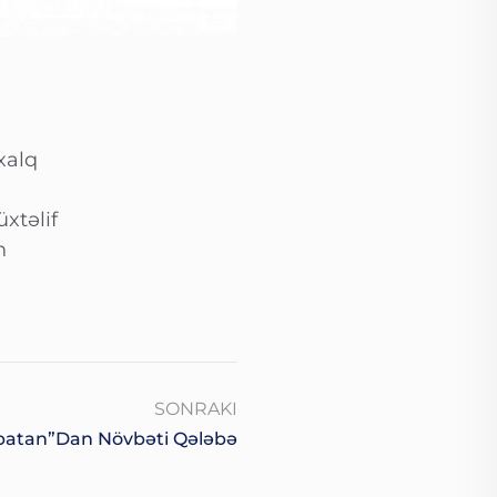
xalq
xtəlif
n
SONRAKI
batan”dan Növbəti Qələbə