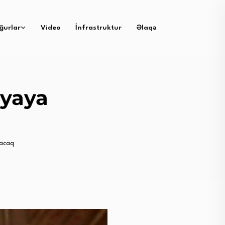
ğurlar
Video
İnfrastruktur
Əlaqə
iyaya
nacaq