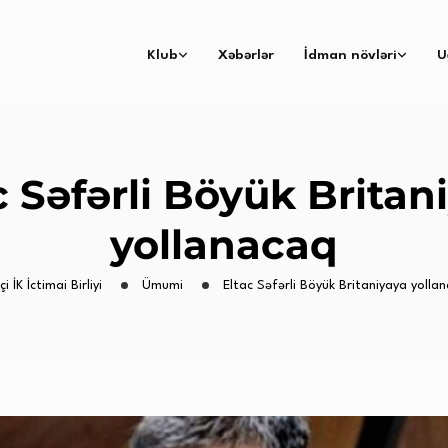
Klub
Xəbərlər
İdman növləri
U
c Səfərli Böyük Britan
yollanacaq
i İK İctimai Birliyi
Ümumi
Eltac Səfərli Böyük Britaniyaya yolla