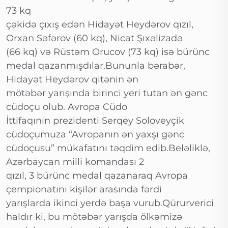
73 kq
çəkidə çıxış edən Hidayət Heydərov qızıl,
Orxan Səfərov (60 kq), Nicat Şıxəlizadə
(66 kq) və Rüstəm Orucov (73 kq) isə bürünc
medal qazanmışdılar.Bununla bərabər,
Hidayət Heydərov qitənin ən
mötəbər yarışında birinci yeri tutan ən gənc
cüdoçu olub. Avropa Cüdo
İttifaqının prezidenti Serqey Soloveyçik
cüdoçumuza “Avropanın ən yaxşı gənc
cüdoçusu” mükafatını təqdim edib.Beləliklə,
Azərbaycan milli komandası 2
qızıl, 3 bürünc medal qazanaraq Avropa
çempionatını kişilər arasında fərdi
yarışlarda ikinci yerdə başa vurub.Qürurverici
haldır ki, bu mötəbər yarışda ölkəmizə