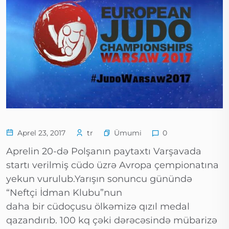
Ümumi
Aprel 23, 2017
tr
0
Aprelin 20-də Polşanın paytaxtı Varşavada
startı verilmiş cüdo üzrə Avropa çempionatına
yekun vurulub.Yarışın sonuncu günündə
“Neftçi İdman Klubu”nun
daha bir cüdoçusu ölkəmizə qızıl medal
qazandırıb. 100 kq çəki dərəcəsində mübarizə