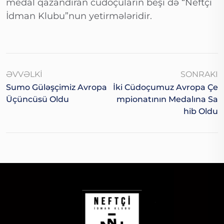
medal qazandıran cüdoçuların beşi də “Neftçi
İdman Klubu”nun yetirmələridir.
ƏVVƏLKI
SONRAKI
Sumo Güləşçimiz Avropa
İki Cüdoçumuz Avropa Çe
Üçüncüsü Oldu
Mpionatının Medalına Sa
Hib Oldu