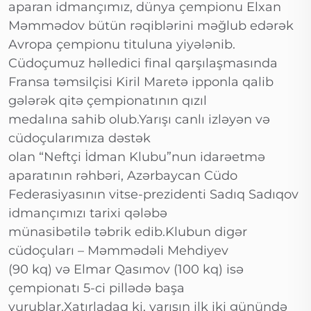
aparan idmançımız, dünya çempionu Elxan
Məmmədov bütün rəqiblərini məğlub edərək
Avropa çempionu tituluna yiyələnib.
Cüdoçumuz həlledici final qarşılaşmasında
Fransa təmsilçisi Kiril Maretə ipponla qalib
gələrək qitə çempionatının qızıl
medalına sahib olub.Yarışı canlı izləyən və
cüdoçularımıza dəstək
olan “Neftçi İdman Klubu”nun idarəetmə
aparatının rəhbəri, Azərbaycan Cüdo
Federasiyasının vitse-prezidenti Sadıq Sadıqov
idmançımızı tarixi qələbə
münasibətilə təbrik edib.Klubun digər
cüdoçuları – Məmmədəli Mehdiyev
(90 kq) və Elmar Qasımov (100 kq) isə
çempionatı 5-ci pillədə başa
vurublar.Xatırladaq ki, yarışın ilk iki günündə