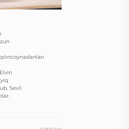
n
uzun
qılıncoynadanları
Elvin
yiq
ub. Sevil
lar.