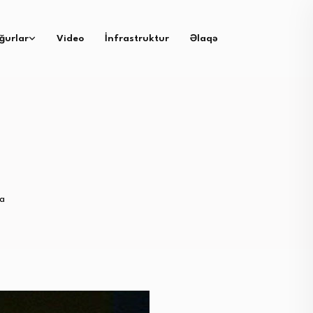
ğurlar
Video
İnfrastruktur
Əlaqə
da