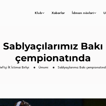
Klub
Xəbərlər
İdman növləri
U
Sablyaçılarımız Bakı
çempionatında
eftçi İK İctimai Birliyi
Ümumi
Sablyaçılarımız Bakı çempionatın