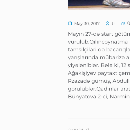
May 30, 2017
tr
Mayın 27-də start götü
vurulub.Qılıncoynatma 
təmsilçiləri də bacarıql
yarışlarında mübarizə 
yiyələniblər. Belə ki, 12
Ağakişiyev paytaxt çemp
Rzazadə gümüş, Abdull
görülüblər.Qadınlar aras
Bünyatova 2-ci, Nərminə