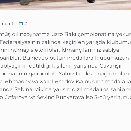
Ümumi
0
rmüş qılıncoynatma üzrə Bakı çempionatına yeku
Federasiyasının zalında keçirilən yarışda klubum
arını nümayiş etdiriblər. İdmançılarımız sablya
aparıblar. Bu növdə bütün medallara klubumuzun 
 sablyaçının qatıldığı kişilərin yarışında Cavanşir
ionatının qalibi olub. Yalnız finalda məğlub olan 
a Əhmədov və Xalid Əsədov isə bürünc medala la
ında Sabina Mikina yarışın qızıl medalına sahib ol
 Cəfərova və Sevinc Bünyatova isə 3-cü yeri tutub